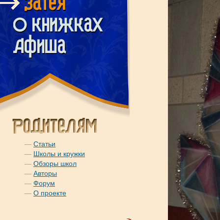
—
Статьи
—
Школы и кружки
—
Обзоры школ
—
Авторы
—
Форум
—
О проекте