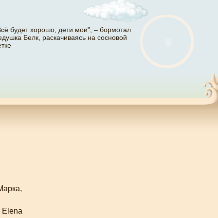
Всё будет хорошо, дети мои", – бормотал
едушка Белк, раскачиваясь на сосновой
етке
Марка,
 Elena