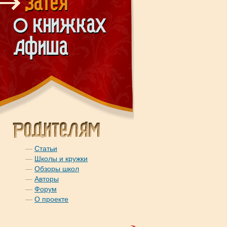
—
Статьи
—
Школы и кружки
—
Обзоры школ
—
Авторы
—
Форум
—
О проекте