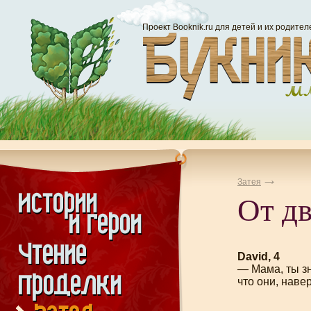
Проект Booknik.ru для детей и их родител
Затея
От дв
David, 4
— Мама, ты зн
что они, наве