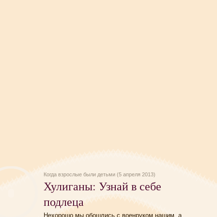
Когда взрослые были детьми (5 апреля 2013)
Хулиганы: Узнай в себе
подлеца
Нехорошо мы обошлись с военруком нашим, а