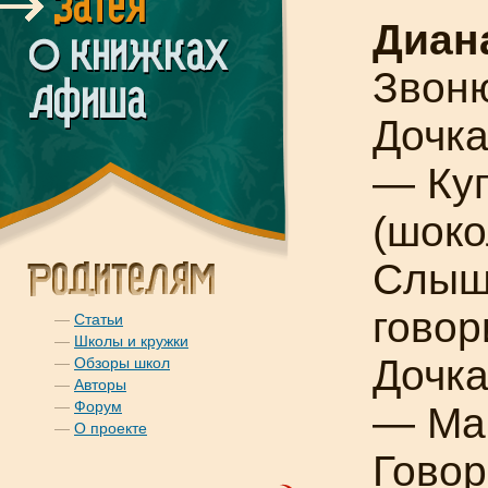
Диана
Звоню
Дочка
— Куп
(шоко
Слышу
говор
—
Статьи
—
Школы и кружки
Дочка
—
Обзоры школ
—
Авторы
—
Форум
— Мам
—
О проекте
Говор