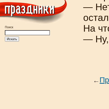
— Нет
остал
На чт
Поиск
— Ну,
Пр