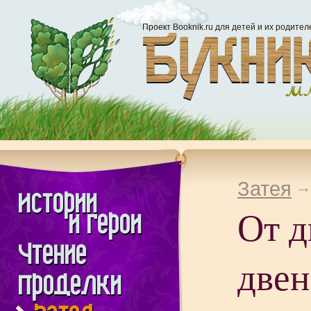
Проект Booknik.ru для детей и их родител
Затея
От д
двен