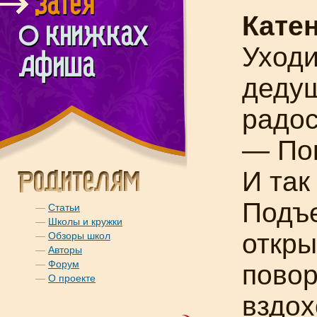
Катен
Уходи
дедуш
радос
— Пок
И так
Подъе
—
Статьи
—
Школы и кружки
откры
—
Обзоры школ
—
Авторы
—
Форум
повор
—
О проекте
вздох