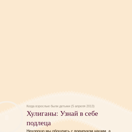
Когда взрослые были детьми (5 апреля 2013)
Хулиганы: Узнай в себе
подлеца
Нехорошо мы обошлись с военруком нашим, а