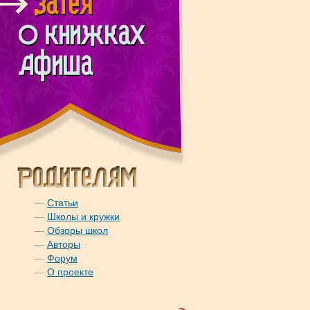
—
Статьи
—
Школы и кружки
—
Обзоры школ
—
Авторы
—
Форум
—
О проекте