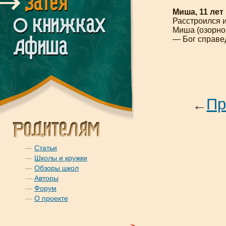
Миша, 11 лет
Расстроился
Миша (озорно
— Бог справед
Пр
—
Статьи
—
Школы и кружки
—
Обзоры школ
—
Авторы
—
Форум
—
О проекте