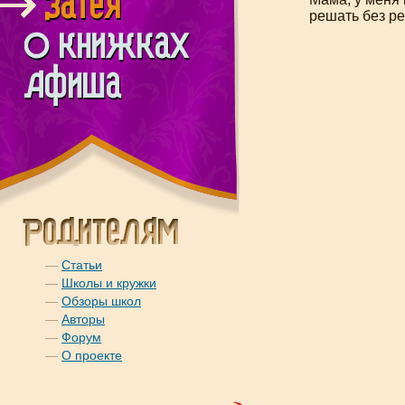
решать без р
—
Статьи
—
Школы и кружки
—
Обзоры школ
—
Авторы
—
Форум
—
О проекте