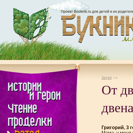
Проект Booknik.ru для детей и их родител
Затея
От дв
двен
Григорий, 3 
Мама, у меня 