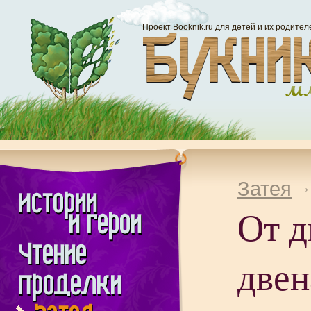
Проект Booknik.ru для детей и их родител
Затея
От д
двен