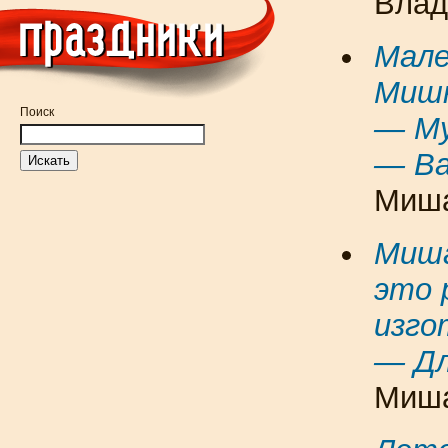
Влад
Мале
Мишк
Поиск
— Му
—
В
Миша
Миша
это 
изго
— Д
Миша