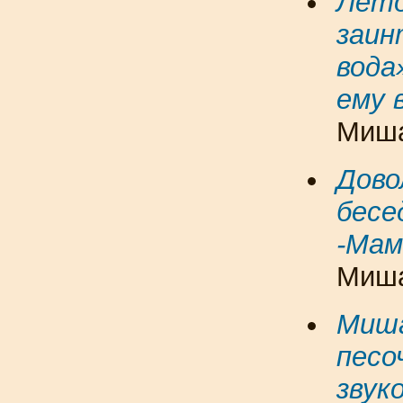
Лето
заин
вода
ему 
Миша
Дово
бесе
-Мам
Миша
Миша
песо
звук