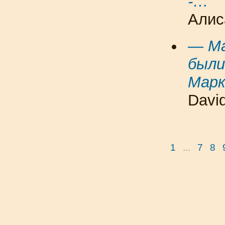
-…
Алис
— Ма
были
Марк
David
1
...
7
8