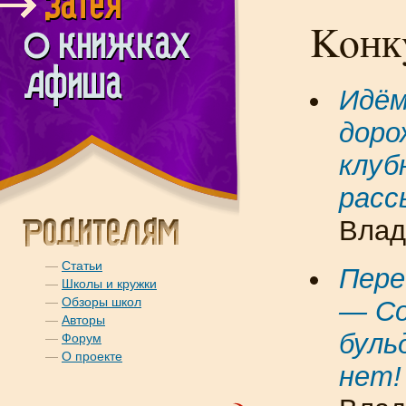
Koнк
Идём
доро
клуб
расс
Влад,
—
Статьи
Пере
—
Школы и кружки
—
Обзоры школ
— С
—
Авторы
буль
—
Форум
—
О проекте
нет!