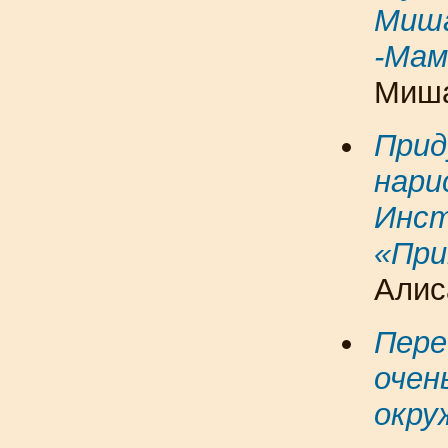
Миш
-Мам
Миша
Прид
нари
Инст
«Пр
Алис
Пере
очен
окру