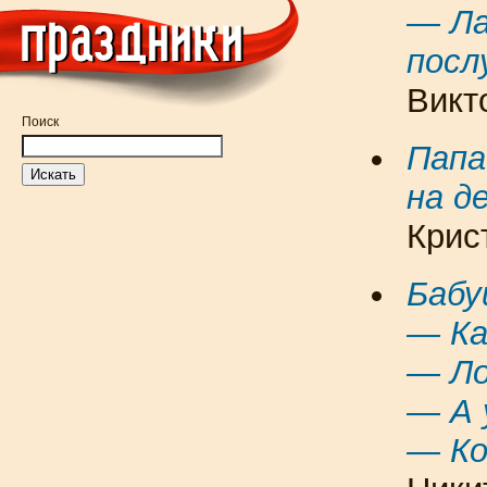
— Ла
посл
Викт
Поиск
Папа
на д
Крис
Бабу
— Ка
— Ло
— А 
— Ко