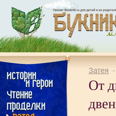
Проект Booknik.ru для детей и их родител
Затея
От д
двен