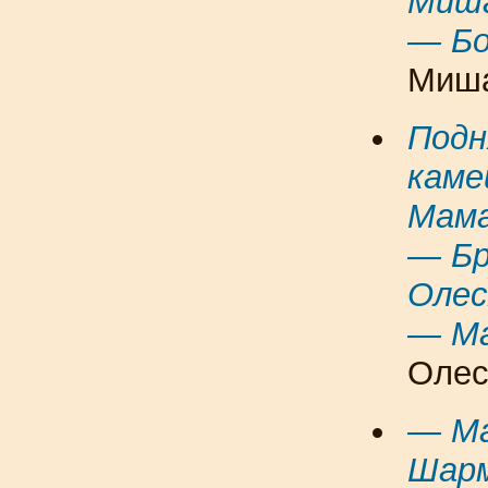
Миша
— Бо
Миша
Подн
каме
Мама
— Бр
Олес
— М
Олес
— Ма
Шарм