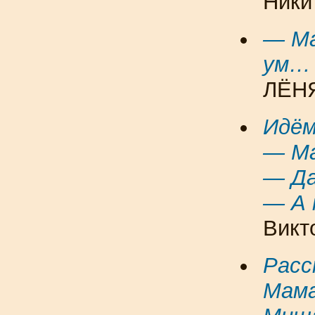
Никит
— Ма
ум…
ЛЁНЯ
Идём
— Ма
— Да
— А 
Викт
Рас
Мама