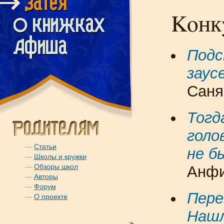
Koнк
Подс
заус
Саня
Тогд
голо
—
Статьи
не б
—
Школы и кружки
—
Обзоры школ
Анфи
—
Авторы
—
Форум
Пере
—
О проекте
Нашл