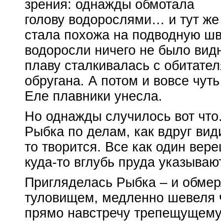
зрения: однажды обмотала
голову водорослями… и тут же
стала похожа на подводную шва
водоросли ничего не было вид
плаву сталкивалась с обитател
обругана. А потом и вовсе чуть
Еле плавники унесла.
Но однажды случилось вот что
Рыбка по делам, как вдруг ви
то творится. Все как один вер
куда-то
вглубь пруда указывают
Пригляделась Рыбка – и обмер
туловищем, медленно шевеля 
прямо навстречу трепещущему