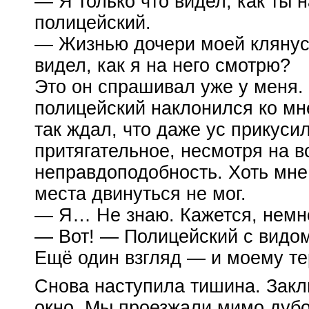
— Я только что видел, как ты
полицейский.
— Жизнью дочери моей клянусь
видел, как я на него смотрю?
Это он спрашивал уже у меня. 
полицейский наклонился ко мне
так ждал, что даже ус прикуси
притягательное, несмотря на в
неправдоподобность. Хоть мне 
места двинуться не мог.
— Я… Не знаю. Кажется, немн
— Вот! — Полицейский с видо
Ещё один взгляд — и моему те
Снова наступила тишина. Закл
окно. Мы проезжали мимо дубо