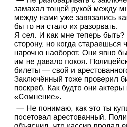
— Не разговаривать с заключ
замахал тощей рукой между мн
между нами уже завязались
ка
бы то ни стало их разорвать.
Я сел. И как мне теперь быть?
сторону, но когда стараешься
ч
нарочно наоборот. Они явно б
им не давало покоя. Полицейс
билеты — свой и арестованног
Заключённый тоже проверил би
поскреб. Как будто они актеры
«Сомнение».
— Не понимаю, как это ты ку
посетовал арестованный. Поли
объяснил, что кассир продал е