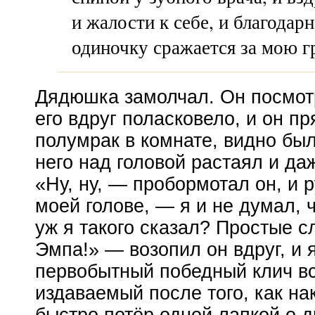
и жалости к себе, и благодар
одиночку сражается за мою 
Дядюшка замолчал. Он посмот
его вдруг поласковело, и он
пр
полумрак в комнате, видно был
него над головой растаял и да
«Ну, ну, — пробормотал он, и 
моей голове, — я и не думал, 
уж я такого сказал? Простые с
Эмпа!» — возопил он вдруг, и я
первобытный победный клич вс
издаваемый после того, как н