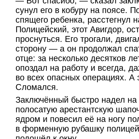
— Вот спасибо, — сказал закл
сунул его в кобуру на поясе. 
спящего ребенка, расстегнул 
Полицейский, этот Авигдор, ос
проснуться. Его трогали, двига
сторону — а он продолжал спат
отце: за несколько десятков ле
опоздал на работу и всегда, д
во всех опасных операциях. А
Сломался.
Заключённый быстро надел на 
полосатую арестантскую шапоч
ядром и повесил её на ногу по
в форменную рубашку полицейс
подошёл к окну.