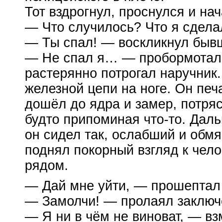
Тот вздрогнул, проснулся и на
— Что случилось? Что я сделал
— Ты спал! — воскликнул быв
— Не спал я… — пробормотал 
растерянно потрогал наручник.
железной цепи на ноге. Он печ
дошёл до ядра и замер, потря
будто припоминая
что-то
. Дал
он сидел так, ослабший и обмя
поднял покорный взгляд к чел
рядом.
— Дай мне уйти, — прошептал
— Замолчи! — пролаял заключ
— Я ни в чём не виноват, — в