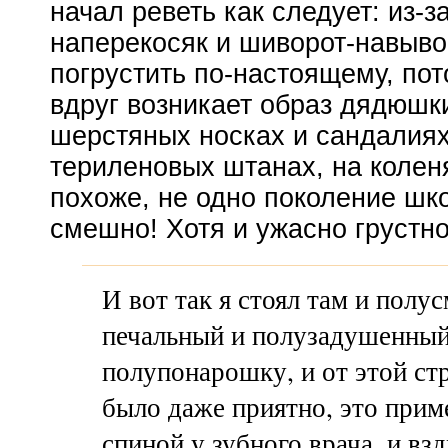
начал реветь как следует:
из-з
наперекосяк и
шиворот-навыво
погрустить
по-настоящему
, по
вдруг возникает образ дядюшки
шерстяных носках и сандалиях
териленовых штанах, на коленя
похоже, не одно поколение шко
смешно! Хотя и ужасно грустно
И вот так я стоял там и
полус
печальный и полузадушенный
полупонарошку, и от этой ст
было даже приятно, это прим
спиной у зубного врача, и взд