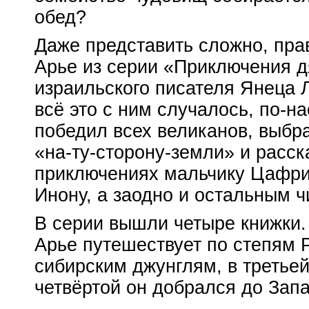
обед?
Даже представить сложно, пра
Арье из серии «Приключения 
израильского писателя Янеца Л
всё это с ним случалось,
по-н
победил всех великанов, выбр
«на-ту-сторону-земли» и расск
приключениях мальчику Цафрир
Инону, а заодно и остальным ч
В серии вышли четыре книжки.
Арье путешествует по степям 
сибирским джунглям, в третье
четвёртой он добрался до Зап