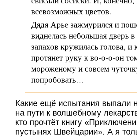
свисали сосиски. И, конечно,
всевозможных цветов.
Дядя Арье зажмурился и пошёл
виднелась небольшая дверь в
запахов кружилась голова, и 
протянет руку к во-о-о-он т
мороженому и совсем чуточку
попробовать…
Какие ещё испытания выпали 
на пути к волшебному лекарству
кто прочтёт книгу «Приключени
пустынях Швейцарии». А я тол