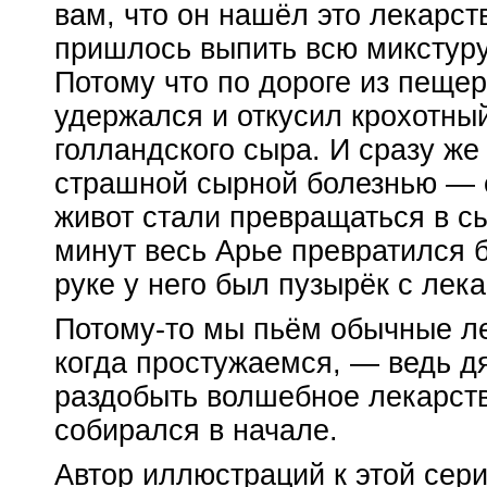
вам, что он нашёл это лекарст
пришлось выпить всю микстур
Потому что по дороге из пещер
удержался и откусил крохотный
голландского сыра. И сразу же
страшной сырной болезнью — е
живот стали превращаться в сы
минут весь Арье превратился б
руке у него был пузырёк с ле
Потому-то
мы пьём обычные лек
когда простужаемся, — ведь дя
раздобыть волшебное лекарств
собирался в начале.
Автор иллюстраций к этой сер