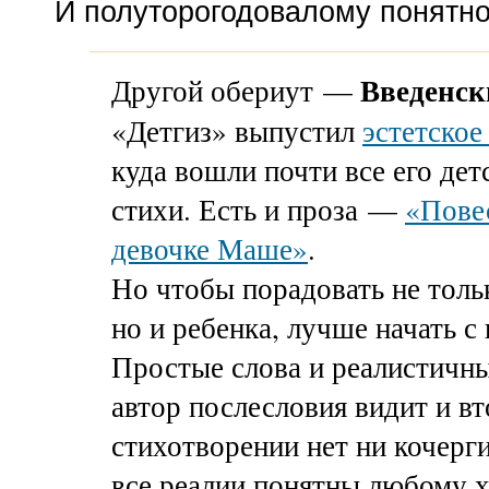
И полуторогодовалому понятно
Введенск
Другой обериут —
«Детгиз» выпустил
эстетское
куда вошли почти все его дет
стихи. Есть и проза —
«Пове
девочке Маше»
.
Но чтобы порадовать не тольк
но и ребенка, лучше начать с
Простые слова и реалистичн
автор послесловия видит и вт
стихотворении нет ни кочерг
все реалии понятны любому х