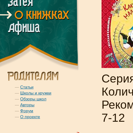
Серия
—
Статьи
Колич
—
Школы и кружки
—
Обзоры школ
Реком
—
Авторы
—
Форум
7-12
—
О проекте