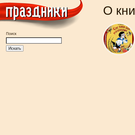
О кн
Поиск