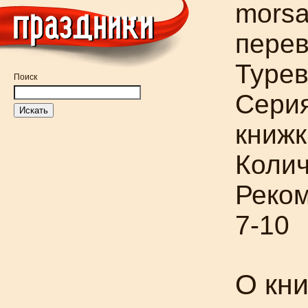
mors
перев
Турев
Поиск
Серия
книжк
Колич
Реком
7-10
О кн