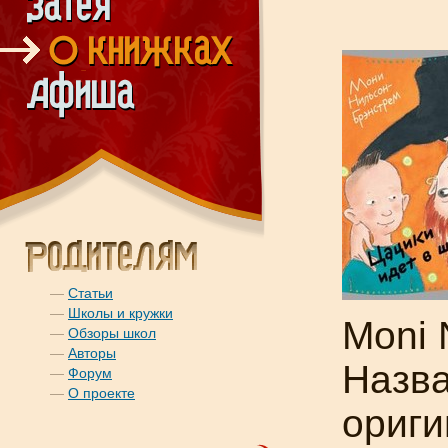
—
Статьи
—
Школы и кружки
Moni 
—
Обзоры школ
—
Авторы
Назва
—
Форум
—
О проекте
ориги