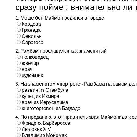
сразу поймет, внимательно ли т
1. Моше бен Маймон родился в городе
Кордова
Гранада
Севилья
Сарагоса
2. Рамбам прославился как знаменитый
полководец
ювелир
врач
художник
3. На знаменитом «портрете» Рамбама на самом де
раввин из Стамбула
купец из Измира
врач из Иерусалима
книготорговец из Багдада
4. По преданию, этот правитель звал Маймонида к с
Фридрих Барбаросса
Людовик XIV
Владимир Мономах