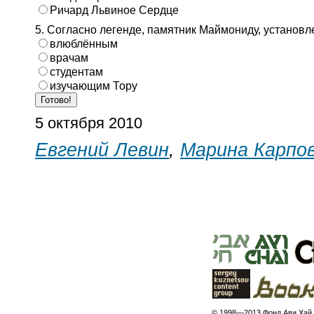
Ричард Львиное Сердце
5. Согласно легенде, памятник Маймониду, установл
влюблённым
врачам
студентам
изучающим Тору
5 октября 2010
Евгений Левин
,
Марина Карпо
© 1998—2013 Фонд Ави Хай.