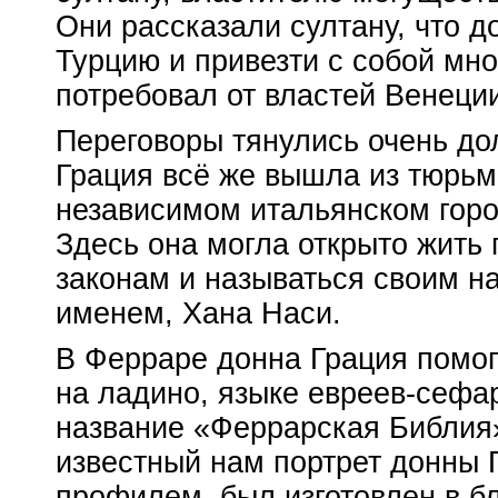
Они рассказали султану, что д
Турцию и привезти с собой мно
потребовал от властей Венеци
Переговоры тянулись очень дол
Грация всё же вышла из тюрьм
независимом итальянском гор
Здесь она могла открыто жить
законам и называться своим 
именем, Хана Наси.
В Ферраре донна Грация помог
на ладино, языке
евреев-сефа
название «Феррарская Библия»
известный нам портрет донны Г
профилем, был изготовлен в бл