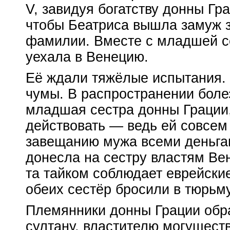
V, завидуя богатству донны Гра
чтобы Беатриса вышла замуж з
фамилии. Вместе с младшей с
уехала в Венецию.
Её ждали тяжёлые испытания. 
чумы. В распространении боле
младшая сестра донны Грации
действовать — ведь ей совсем 
завещанию мужа всеми деньга
донесла на сестру властям Вен
та тайком соблюдает еврейские
обеих сестёр бросили в тюрьм
Племянники донны Грации обр
султану, властителю могущест