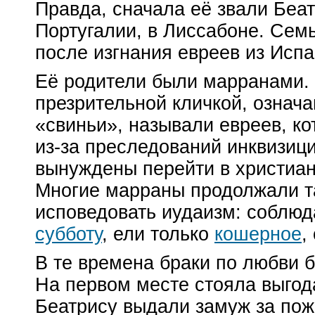
Правда, сначала её звали Беа
Португалии, в Лиссабоне. Сем
после изгнания евреев из Испа
Её родители были марранами.
презрительной кличкой, означ
«свиньи», называли евреев, к
из-за
преследований инквизиц
вынуждены перейти в христиан
Многие марраны продолжали т
исповедовать иудаизм: соблю
субботу
, ели только
кошерное
,
В те времена браки по любви 
На первом месте стояла выгод
Беатрису выдали замуж за пож