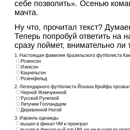
себе позволить». Осенью кома
мачта.
Ну что, прочитал текст? Думаеш
Теперь попробуй ответить на 
сразу поймет, внимательно ли т
1. Настоящая фамилия бразильского футболиста Ка
Розенсон
Изексон
Кацнельсон
Розенфельд
2. Легендарного футболиста Йохана Кройфа прозва
Черной Жемчужиной
Русской Рулеткой
Летучим Голландцем
Деревянной Ногой
3. Израиль однажды
вышел в финал ЧМ и проиграл
вышел в финальный тур ЧМ, но не вышел из груп