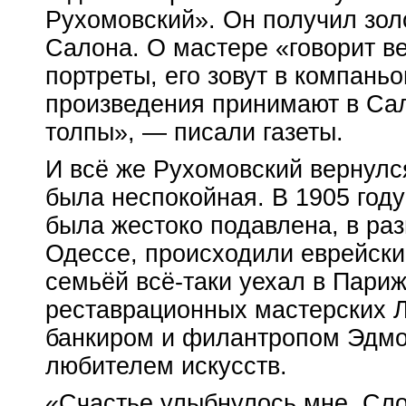
Рухомовский». Он получил зол
Салона. О мастере «говорит ве
портреты, его зовут в компань
произведения принимают в Сал
толпы», — писали газеты.
И всё же Рухомовский вернулся
была неспокойная. В 1905 год
была жестоко подавлена, в раз
Одессе, происходили еврейски
семьёй всё-таки уехал в Пари
реставрационных мастерских Л
банкиром и филантропом Эдм
любителем искусств.
«Счастье улыбнулось мне. Сл