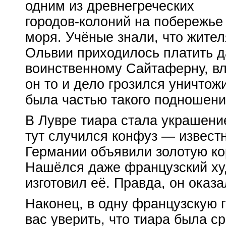
одним из древнегреческих
городов-колоний
на побережье
моря. Учёные знали, что жите
Ольвии приходилось платить д
воинственному Сайтаферну, в
он то и дело грозился уничтожи
была частью такого подношени
В Лувре тиара стала украшение
тут случился конфуз — извест
Германии объявили золотую ко
Нашёлся даже французский худ
изготовил её. Правда, он оказ
Наконец, в одну французскую 
вас уверить, что тиара была с