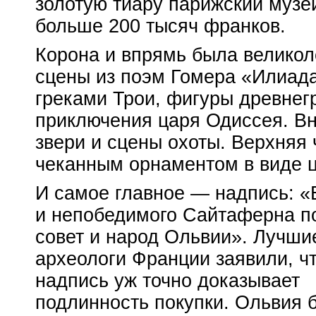
золотую тиару парижский музе
больше 200 тысяч франков.
Корона и впрямь была великол
сцены из поэм Гомера «Илиада
греками Трои, фигуры древнегр
приключения царя Одиссея. Вн
звери и сцены охоты. Верхняя
чеканным орнаментом в виде ц
И самое главное — надпись: «
и непобедимого Сайтаферна п
совет и народ Ольвии». Лучши
археологи Франции заявили, ч
надпись уж точно доказывает
подлинность покупки. Ольвия 