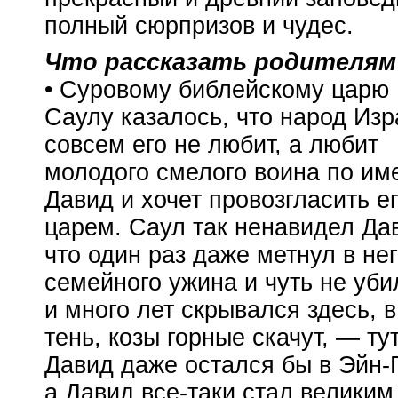
полный сюрпризов и чудес.
Что рассказать родителям
• Суровому библейскому царю
Саулу казалось, что народ Из
совсем его не любит, а любит
молодого смелого воина по им
Давид и хочет провозгласить е
царем. Саул так ненавидел Да
что один раз даже метнул в не
семейного ужина и чуть не уб
и много лет скрывался здесь, 
тень, козы горные скачут, — т
Давид даже остался бы в
Эйн-
а Давид
все-таки
стал великим 