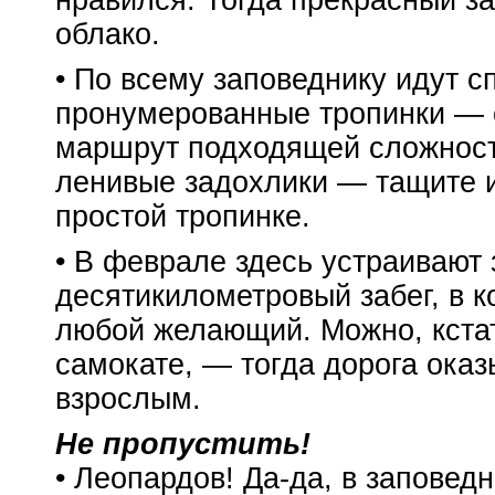
нравился. Тогда прекрасный за
облако.
• По всему заповеднику идут 
пронумерованные тропинки — о
маршрут подходящей сложност
ленивые задохлики — тащите и
простой тропинке.
• В феврале здесь устраивают
десятикилометровый забег, в к
любой желающий. Можно, кстат
самокате, — тогда дорога оказ
взрослым.
Не пропустить!
• Леопардов!
Да-да
, в заповед