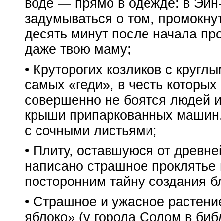
воде — прямо в одежде: в
Эйн
задумываться о том, промокнут 
десять минут после начала про
даже твою маму;
• Круторогих козликов с кругл
самых «геди», в честь которых
совершенно не боятся людей и
крыши припаркованных машин, 
с сочными листьями;
• Плиту, оставшуюся от древне
написано страшное проклятье в
посторонним тайну создания б
• Страшное и ужасное растени
яблоко» (у города Содом в би