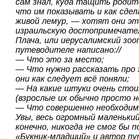
сам знал, куда тащить родит
что им показывать и как сде
живой лемур, — хотят они эт
израильскую достопримечате
Плача, или иерусалимский зоо
путеводителе написано://
— Что это за место;
— Что нужно рассказать про
они как следует всё поняли;
— На какие штуки очень сто
(взрослые их обычно просто н
— Что совершенно необходи
Увы, весь огромный маленький
конечно, никогда не смог бы
«
Букник-младший
» и автор п