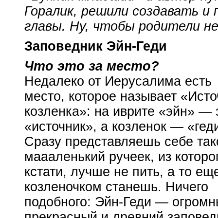
Горалик, решили создавать и
главы. Ну, чтобы родители не
Заповедник
Эйн-Геди
Что это за место?
Недалеко от Иерусалима есть
место, которое называет «Исто
козленка»: на иврите «эйн» — 
«источник», а козленок — «гед
Сразу представляешь себе так
маааленький ручеек, из которо
кстати, лучше не пить, а то ещ
козленочком станешь. Ничего
подобного:
Эйн-Геди
— огромн
прекрасный и древний заповед