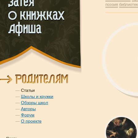
поэзия
библиоте
—
Статьи
—
Школы и кружки
—
Обзоры школ
—
Авторы
—
Форум
—
О проекте