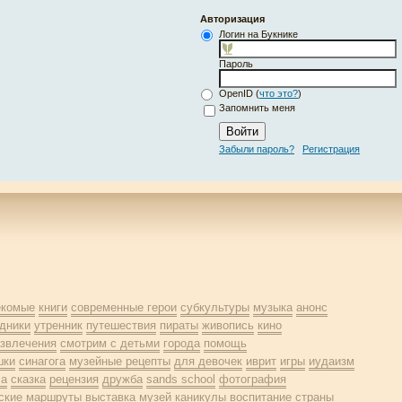
Авторизация
Логин на Букнике
Пароль
OpenID (
что это?
)
Запомнить меня
Забыли пароль?
Регистрация
екомые
книги
современные герои
субкультуры
музыка
анонс
дники
утренник
путешествия
пираты
живопись
кино
звлечения
смотрим с детьми
города
помощь
шки
синагога
музейные рецепты
для девочек
иврит
игры
иудаизм
ла
сказка
рецензия
дружба
sands school
фотография
ские маршруты
выставка
музей
каникулы
воспитание
страны