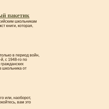
ый пакетик
ссийским школьникам
ст книги, которая,
олько в период войн,
-й
, с
1948-го
по
и гражданских
з школьника от
о или, наоборот,
койтесь, вам это