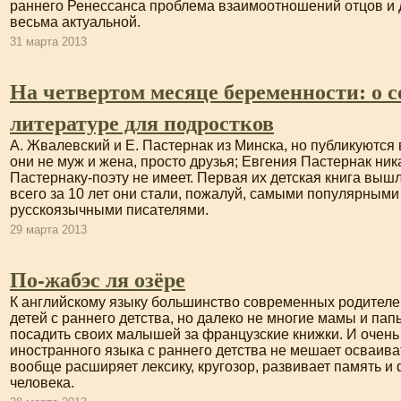
раннего Ренессанса проблема взаимоотношений отцов и д
весьма актуальной.
31 марта 2013
На четвертом месяце беременности: о 
литературе для подростков
А. Жвалевский и Е. Пастернак из Минска, но публикуются
они не муж и жена, просто друзья; Евгения Пастернак ник
Пастернаку-поэту
не имеет. Первая их детская книга вышла
всего за 10 лет они стали, пожалуй, самыми популярным
русскоязычными писателями.
29 марта 2013
По-жабэс ля озёре
К английскому языку большинство современных родителе
детей с раннего детства, но далеко не многие мамы и па
посадить своих малышей за французские книжки. И очень 
иностранного языка с раннего детства не мешает осваива
вообще расширяет лексику, кругозор, развивает память и
человека.