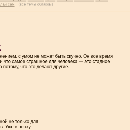
елай сам
(
все темы облаком
)
й
жением, с умом не может быть скучно. Он все время
 и что самое страшное для человека — это стадное
о потому, что это делают другие.
ной не только для
в. Уже в эпоху