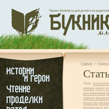
Проект Booknik.ru для детей и их родител
Главная
Родите
Стат
Темы:
психологи
швеция
чехия
чт
для мальчиков
р
заметки безумно
искусство
интерн
безопасность
му