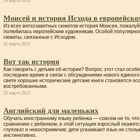
28 марта 2013
Моисей и история Исхода в европейско
Из всех ветхозаветных сюжетов история Моисея, пожалуй
полюбилась европейским художникам. Особой популярно
сюжеты, связанные с Исходом.
21 марта 2013
Вот так история
Как говорить с детьми об истории? Вопрос этот стал особ
последнее время в связи с обсуждениями нового единого 
свете хорошие исторические детские книги становятся ос
востребованными.
20 марта 2013
Английский для маленьких
Обучать иностранному языку ребенка — совсем не то, что
сравнению с ребенком, в этой ситуации взрослый окажется
глуповат и невосприимчив: дети усваивают язык не стольк
инстинктивно.