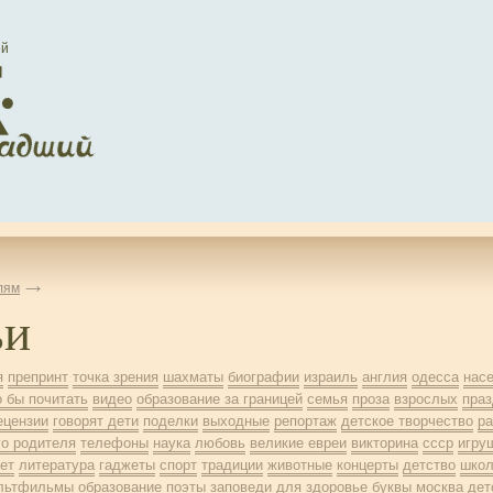
ей
лям
ьи
я
препринт
точка зрения
шахматы
биографии
израиль
англия
одесса
нас
о бы почитать
видео
образование за границей
семья
проза
взрослых
праз
ецензии
говорят дети
поделки
выходные
репортаж
детское творчество
ра
го родителя
телефоны
наука
любовь
великие евреи
викторина
ссср
игру
ет
литература
гаджеты
спорт
традиции
животные
концерты
детство
шко
льтфильмы
образование
поэты
заповеди
для
здоровье
буквы
москва
дет