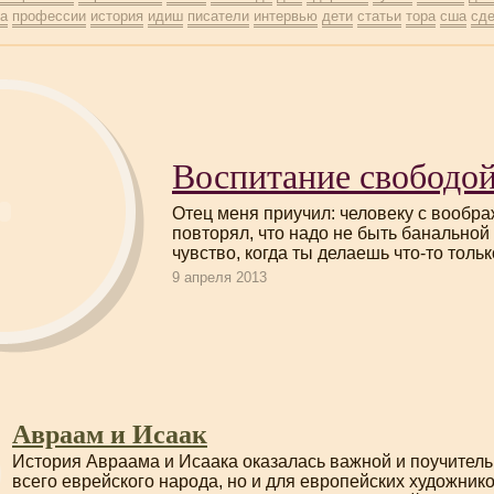
ка
профессии
история
идиш
писатели
интервью
дети
статьи
тора
сша
сд
Воспитание свободо
Отец меня приучил: человеку с вообра
повторял, что надо не быть банальной
чувство, когда ты делаешь
что-то
тольк
9 апреля 2013
Авраам и Исаак
История Авраама и Исаака оказалась важной и поучитель
всего еврейского народа, но и для европейских художнико