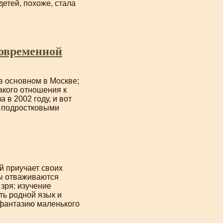
етей, похоже, стала
современной
 в основном в Москве;
акого отношения к
 в 2002 году, и вот
и подростковыми
й приучает своих
пы отваживаются
зря: изучение
ть родной язык и
 фантазию маленького