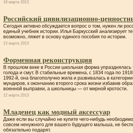
18 марта 2013
Российский цивилизационно-ценностн
Сегодня активно обсуждается вопрос о том, нужен ли ро
единый учебник истории. Илья Баркусский анализирует тек
возможно, ляжет в основу единого пособия по истории.
13 марта 2013
Форменная реконструкция
В прошлом веке в России школьная форма упразднялась т
голода и смут. В стабильные времена, с 1834 года по
1918
1992-й
, она благополучно жила и развивалась в категори
мундиров, к окончанию второго срока жизни избавив обра
военной выправки, а школьницы — от мирной кротости.
12 марта 2013
Младенец как модный аксессуар
Даже если вы случайно не купите
чего-нибудь
необходимог
совсем ненужного для вашего будущего малыша, не беспо
обязательно подарят.