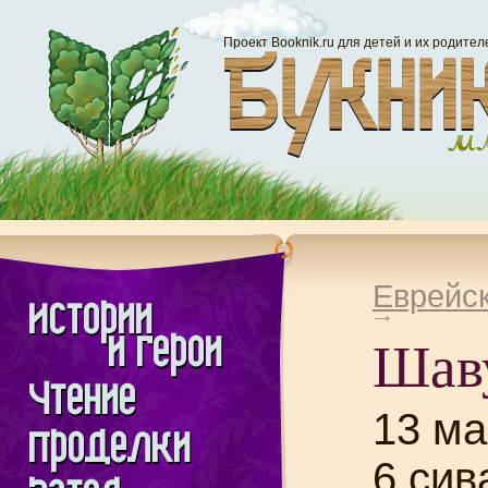
Проект Booknik.ru для детей и их родител
Еврейс
Шав
13 м
6 сив