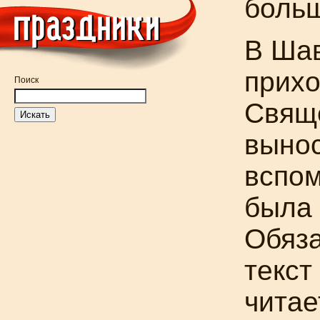
больш
В Шав
прихо
Поиск
Свящ
вынос
вспом
была 
Обяза
текст
читае