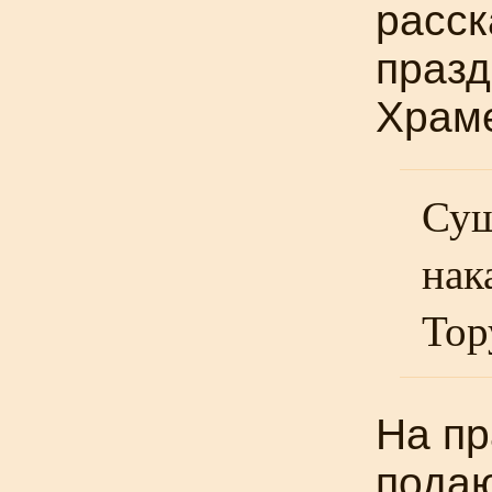
расск
празд
Храм
Сущ
нак
Тор
На пр
подаю