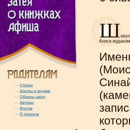
Ш
авуо
Книги иудаизм
Именн
(Моис
Синай
—
Статьи
—
Школы и кружки
(каме
—
Обзоры школ
—
Авторы
запис
—
Форум
—
О проекте
котор