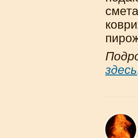
смета
коври
пирож
Подр
здесь