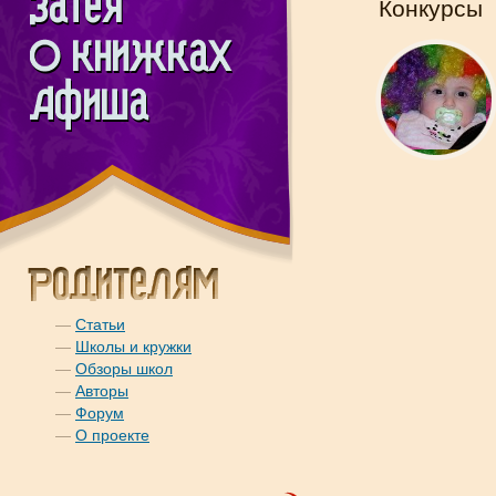
Конкурсы
—
Статьи
—
Школы и кружки
—
Обзоры школ
—
Авторы
—
Форум
—
О проекте