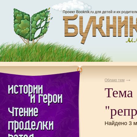
Проект Booknik.ru для детей и их родител
Облако тем
Тема
"реп
Найдено 3 