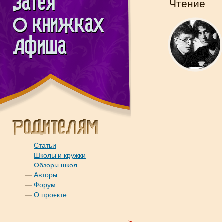
Чтение
—
Статьи
—
Школы и кружки
—
Обзоры школ
—
Авторы
—
Форум
—
О проекте