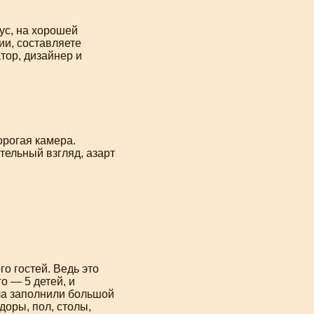
ус, на хорошей
ии, составляете
тор, дизайнер и
орогая камера.
тельный взгляд, азарт
о гостей. Ведь это
го — 5 детей, и
ала заполнили большой
доры, пол, столы,