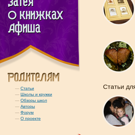
Статьи дл
—
Статьи
—
Школы и кружки
—
Обзоры школ
—
Авторы
—
Форум
—
О проекте