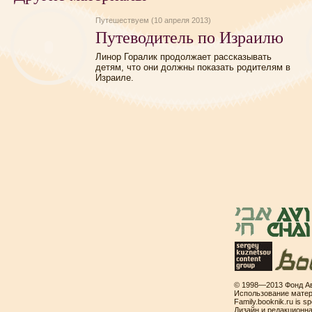
Путешествуем (10 апреля 2013)
Путеводитель по Израилю
Линор Горалик продолжает рассказывать
детям, что они должны показать родителям в
Израиле.
© 1998—2013 Фонд Ав
Использование матер
Family.booknik.ru is 
Дизайн и редакционн