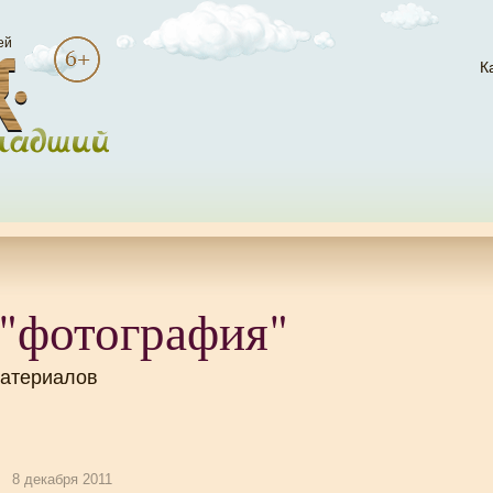
ей
К
 "фотография"
материалов
8 декабря 2011