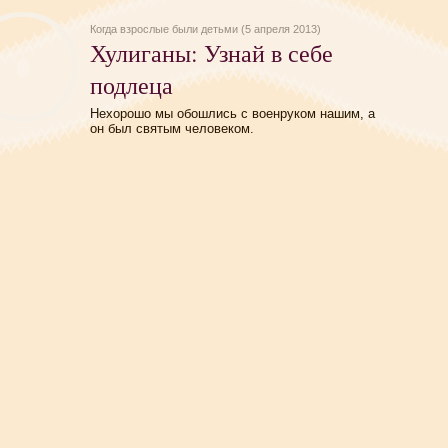
Когда взрослые были детьми (5 апреля 2013)
Хулиганы: Узнай в себе
подлеца
Нехорошо мы обошлись с военруком нашим, а
он был святым человеком.