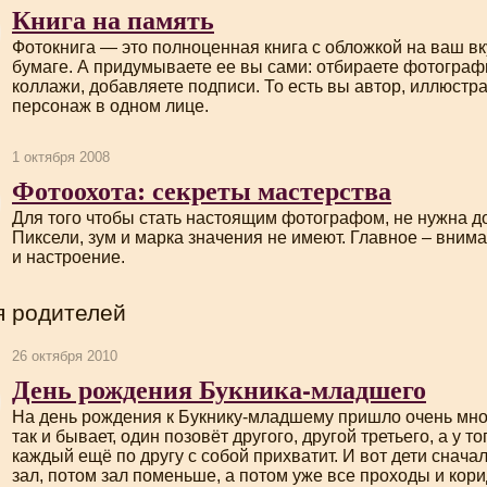
Книга на память
Фотокнига — это полноценная книга с обложкой на ваш вк
бумаге. А придумываете ее вы сами: отбираете фотограф
коллажи, добавляете подписи. То есть вы автор, иллюстра
персонаж в одном лице.
1 октября 2008
Фотоохота: секреты мастерства
Для того чтобы стать настоящим фотографом, не нужна д
Пиксели, зум и марка значения не имеют. Главное – внима
и настроение.
я родителей
26 октября 2010
День рождения Букника-младшего
На день рождения к
Букнику-младшему
пришло очень мног
так и бывает, один позовёт другого, другой третьего, а у то
каждый ещё по другу с собой прихватит. И вот дети снач
зал, потом зал поменьше, а потом уже все проходы и кори