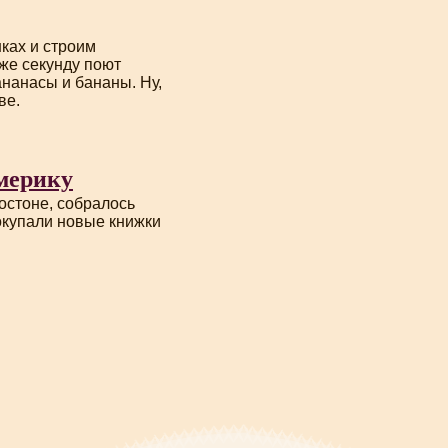
нках и строим
 же секунду поют
ананасы и бананы. Ну,
ве.
мерику
остоне, собралось
покупали новые книжки