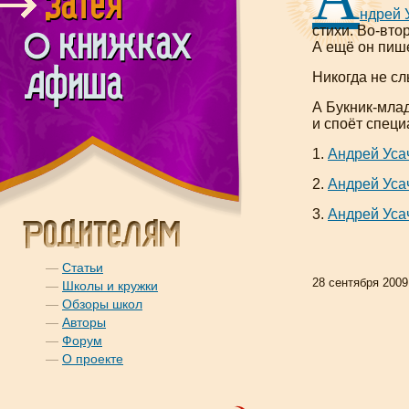
ндрей 
стихи.
Во-вто
А ещё он пише
Никогда не с
А
Букник-мла
и споёт специ
1.
Андрей Усач
2.
Андрей Усач
3.
Андрей Уса
—
Статьи
28 сентября 2009
—
Школы и кружки
—
Обзоры школ
—
Авторы
—
Форум
—
О проекте