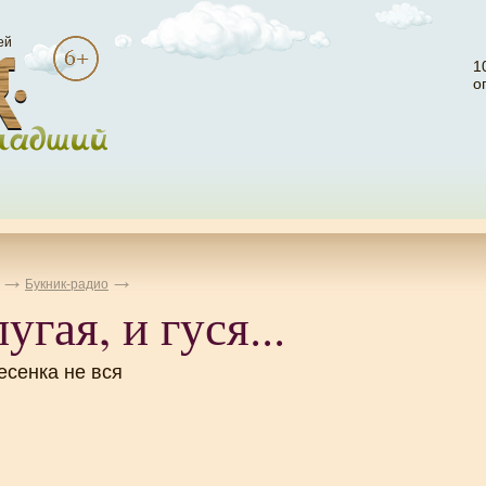
ей
1
о
Букник-радио
угая, и гуся...
есенка не вся