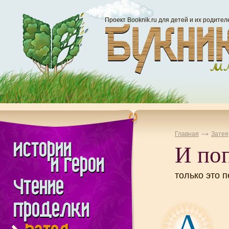
Проект Booknik.ru для детей и их родител
Главная
Затея
И поп
только это п
А