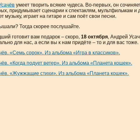
Усачёв
умеет творить всякие чудеса.
Во-первых
, он сочиня
рых
, придумывает сценарии к спектаклям, мультфильмам и 
т музыку, играет на гитаре и сам поёт свои песни.
лышали? Тогда скорее послушайте.
дший
готовит вам подарок – скоро,
18 октября
, Андрей Усач
ально для нас, а если вы к нам придёте – то и для вас тоже.
ёв. «Семь сорок». Из альбома «Игра в классиков».
ёв. «Когда подует ветер». Из альбома «Планета кошек».
чёв. «Жужжащие стихи». Из альбома «Планета кошек».