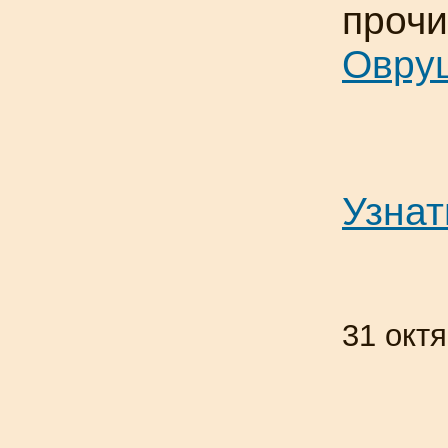
прочи
Овру
Узнат
31 окт