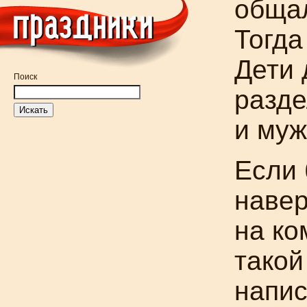
общал
Тогда
Дети 
Поиск
разде
и муж
Если 
навер
на ко
такой
напи