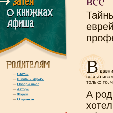
всё
Тайн
еврей
проф
В
давни
—
Статьи
воспитывал
—
Школы и кружки
только то, 
—
Обзоры школ
—
Авторы
А ро
—
Форум
—
О проекте
хотел