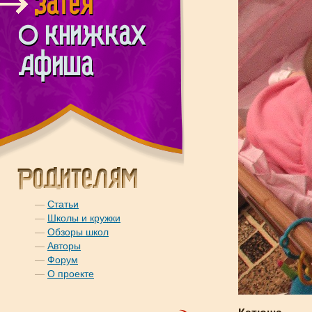
—
Статьи
—
Школы и кружки
—
Обзоры школ
—
Авторы
—
Форум
—
О проекте