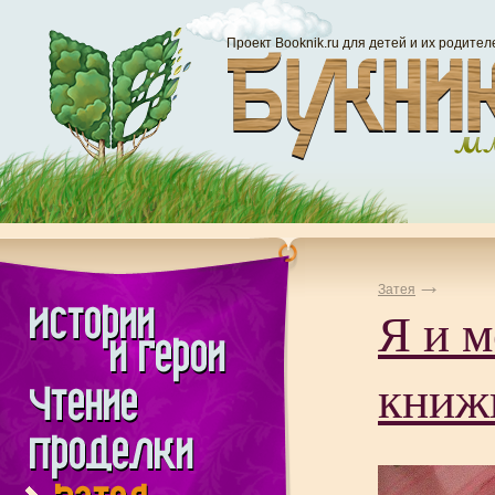
Проект Booknik.ru для детей и их родител
Затея
Я и 
книж