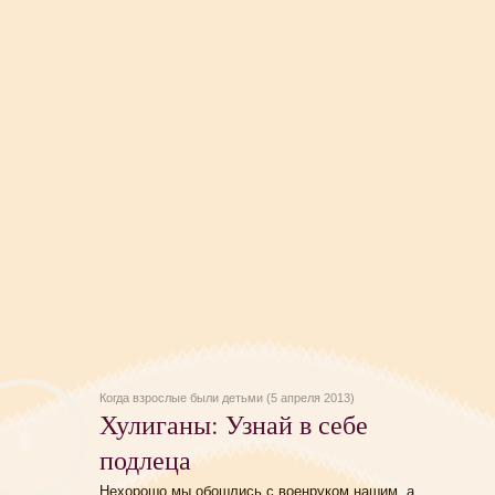
Когда взрослые были детьми (5 апреля 2013)
Хулиганы: Узнай в себе
подлеца
Нехорошо мы обошлись с военруком нашим, а