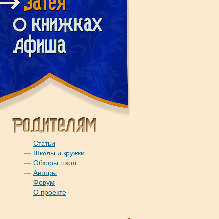
—
Статьи
—
Школы и кружки
—
Обзоры школ
—
Авторы
—
Форум
—
О проекте