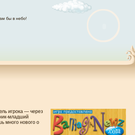
ам бы в небо!
ель игрока — через
ник-младший
шь много нового о