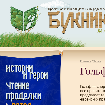
Проект Booknik.ru для детей и их родител
Главная
/
Затея
Голь
Гольф — спор
все препятст
предлагает те
еврейских пра