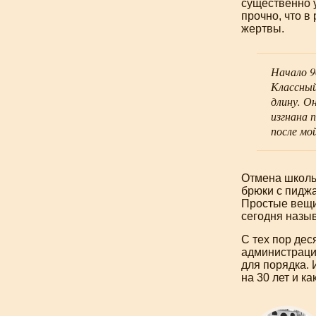
существенно у
прочно, что в
жертвы.
Начало
9
Классный
длину. О
изгнана 
после мо
Отмена школьн
брюки с пиджа
Простые вещи
сегодня назыв
С тех пор дес
администраци
для порядка. 
на 30 лет и к