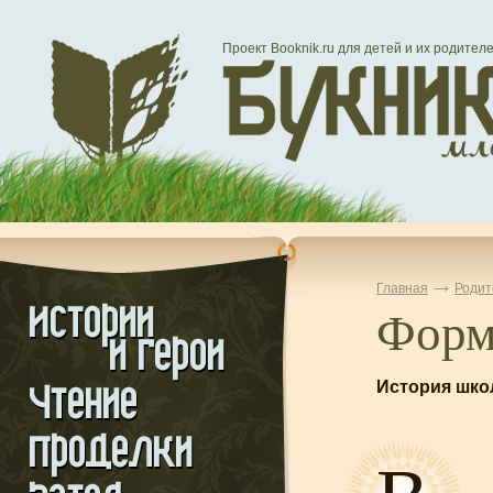
Проект Booknik.ru для детей и их родител
Главная
Родит
Форм
История шко