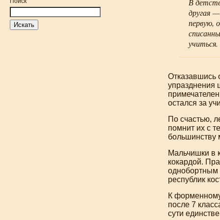
В детств
Поиск
другая —
первую, 
списанны
учиться.
Отказавшись о
упразднения ш
примечателен 
остался за уч
По счастью, л
помнит их с т
большинству м
Мальчишки в 
кокардой. Пр
однобортным п
республик ко
К форменному
после 7 класс
сути единстве