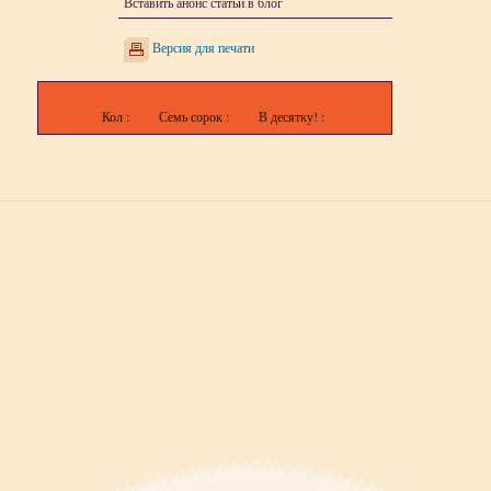
Вставить анонс статьи в блог
Версия для печати
Кол :
Семь сорок :
В десятку! :