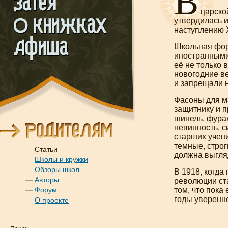
В
царской
утвердилась 
наступлению 
Школьная фор
иностранными
её не только 
новогодние в
и запрещали н
Фасоны для ма
защитнику и п
шинель, фура
невинность, с
старших учени
темные, строг
—
Статьи
должна выгляд
—
Школы и кружки
—
Обзоры школ
В 1918, когд
—
Авторы
революции ста
—
Форум
том, что пока
годы уверенн
—
О проекте