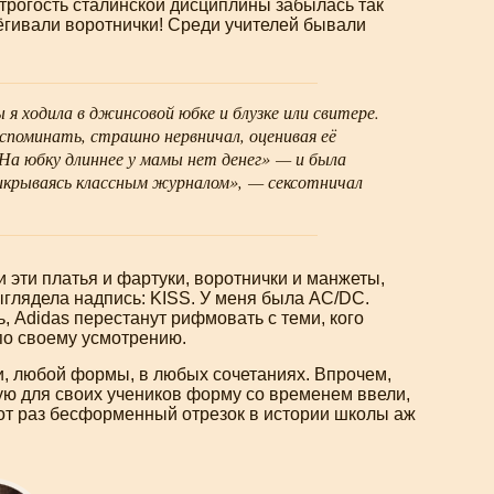
строгость сталинской дисциплины забылась так
тёгивали воротнички! Среди учителей бывали
ы я ходила в джинсовой юбке и блузке или свитере.
споминать, страшно нервничал, оценивая её
 «На юбку длиннее у мамы нет денег» — и была
прикрываясь классным журналом», — сексотничал
эти платья и фартуки, воротнички и манжеты,
выглядела надпись: KISS. У меня была AC/DC.
ь, Adidas перестанут рифмовать с теми, кого
по своему усмотрению.
и, любой формы, в любых сочетаниях. Впрочем,
ую для своих учеников форму со временем ввели,
тот раз бесформенный отрезок в истории школы аж