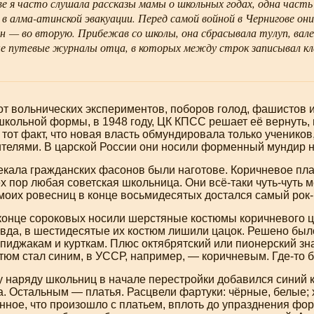
е я часто слушала рассказы мамы о школьных годах, одна часть
 в
алма-атинской
эвакуации. Перед самой войной в Чернигове они
он — во вторую. Прибежав со школы, она сбрасывала тулуп, вале
е путевые журналы отца, в которых между строк записывал кла
т вольнических экспериментов, поборов голод, фашистов и
кольной формы, в 1948 году, ЦК КПСС решает её вернуть, 
тот факт, что новая власть обмундировала только учеников
ителями. В царской России они носили форменный мундир н
екала гражданских фасонов были наготове. Коричневое пл
ех пор любая советская школьница. Они всё-таки
чуть-чуть
м
оих ровесниц в конце восьмидесятых достался самый рок-н
конце сороковых носили шерстяные костюмы коричневого цв
авда, в шестидесятые их костюм лишили цацок. Решено бы
иджакам и курткам. Плюс октябрятский или пионерский зна
стюм стал синим, в УССР, например, — коричневым.
Где-то
б
 наряду школьниц в начале перестройки добавился синий к
а. Остальным — платья. Расцвели фартуки: чёрные, белые;
нное, что произошло с платьем, вплоть до упразднения фо