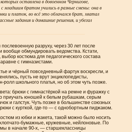
 которых оставлена в довоенном Чернигове,
 с младшим братом учились в разные смены: она в
нки и платок, во всё это облачался брат, хватал
ссные задания и домашние решения, и убегал
 послевоенную разруху, через 30 лет после
и вообще обмундировать ведомства. Кстати,
, выбор костюма для педагогического состава
аравне с гимназистами.
атье и чёрный повседневный фартук воскресли, и
енялись, пусть не врут энциклопедисты,
-ролл школьного платья, но об этом чуть позже.
ета: брюки с гимнастёркой на ремне и фуражку с
ло приучать юношей к белым рубашкам, серым
чок и галстук. Чуть позже в большинстве союзных
рюки с курткой,
где-то
— с однобортным пиджаком.
остюм из юбки и жакета, такой можно было носить
хлопчато-бумажные
, кружевные, нейлоновые. По
рмы в начале
90-х
, — старшеклассницы