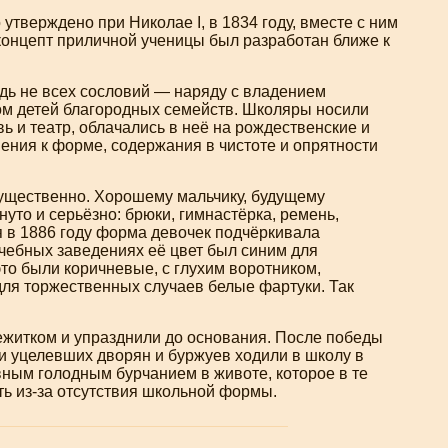
тверждено при Николае I, в 1834 году, вместе с ним
концепт приличной ученицы был разработан ближе к
дь не всех сословий — наряду с владением
м детей благородных семейств. Школяры носили
ь и театр, облачались в неё на рождественские и
ения к форме, содержания в чистоте и опрятности
существенно. Хорошему мальчику, будущему
уто и серьёзно: брюки, гимнастёрка, ремень,
 в 1886 году форма девочек подчёркивала
учебных заведениях её цвет был синим для
то были коричневые, с глухим воротником,
для торжественных случаев белые фартуки. Так
ежитком и упразднили до основания. После победы
ти уцелевших дворян и буржуев ходили в школу в
вным голодным бурчанием в животе, которое в те
ть
из-за
отсутствия школьной формы.