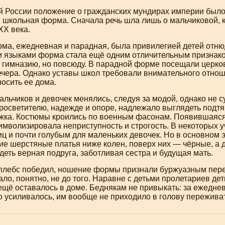
 России положение о гражданских мундирах империи было у
и школьная форма. Сначала речь шла лишь о мальчиковой, 
ХХ века.
ма, ежедневная и парадная, была привилегией детей отню
 языками форма стала ещё одним отличительным признако
в гимназию, но повсюду. В парадной форме посещали церков
ечера. Однако уставы школ требовали внимательного отнош
осить ее дома.
льчиков и девочек менялись, следуя за модой, однако не 
росветителю, надежде и опоре, надлежало выглядеть подтян
жка. Костюмы кроились по военным фасонам. Появившаяся
имволизировала неприступность и строгость. В некоторых 
ц и почти голубым для маленьких девочек. Но в основном э
ие шерстяные платья ниже колен, поверх них — чёрные, а 
еть верная подруга, заботливая сестра и будущая мать.
а плебс победил, ношение формы признали буржуазным пер
ло, понятно, не до того. Наравне с детьми пролетариев де
 ещё оставалось в доме. Беднякам не привыкать: за ежедне
о усиливалось, им вообще не приходило в голову пережива