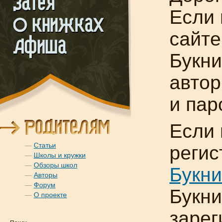
Если 
сайт
Букн
автор
и пар
Если 
—
Статьи
регис
—
Школы и кружки
—
Обзоры школ
Букни
—
Авторы
—
Форум
Букн
—
О проекте
зарег