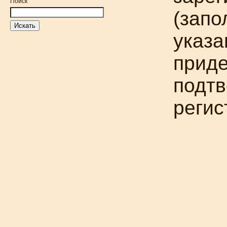
Поиск
(запо
указ
приде
подт
реги