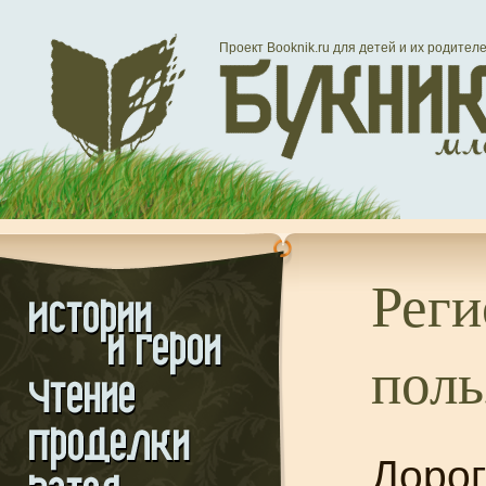
Проект Booknik.ru для детей и их родител
Реги
поль
Дорог