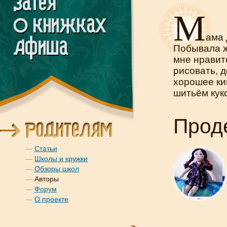
М
ама 
Побывала ж
мне нравит
рисовать, д
хорошее ки
шитьём кук
Прод
—
Статьи
—
Школы и кружки
—
Обзоры школ
—
Авторы
—
Форум
—
О проекте