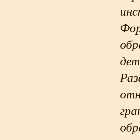
инс
Фор
обр
дет
Раз
отн
гра
обр