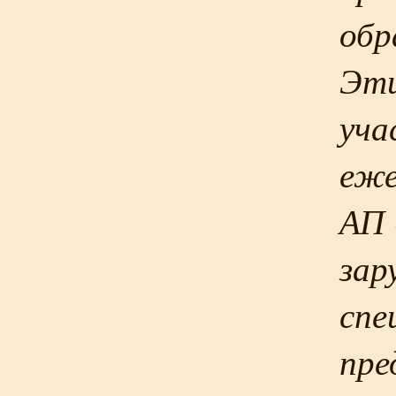
обр
Эти
уча
еже
АП 
зар
спе
пре