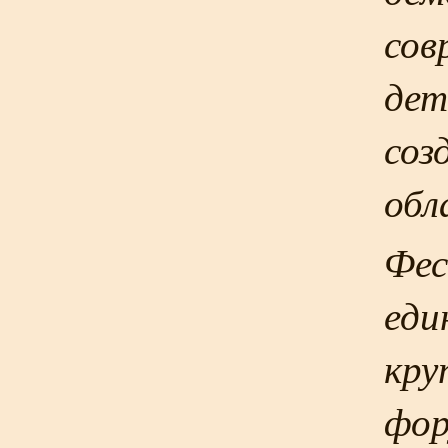
сов
дет
соз
обл
Фес
еди
кру
фор