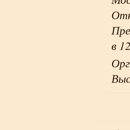
Отк
Пре
в 1
Орг
Выс