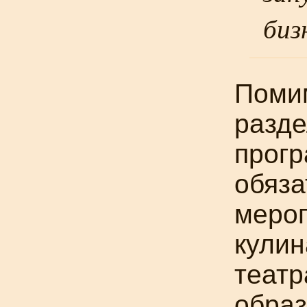
биз
Поми
разде
прог
обяза
мероп
кули
театр
обра