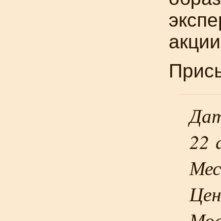
экспе
акции
Присы
Дат
22 
Мес
Цен
Мос