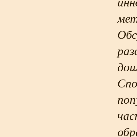
инн
мет
Обс
раз
дош
Спо
поп
час
обр