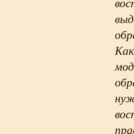
вос
выд
обр
Как
мод
обр
нуж
вос
пра