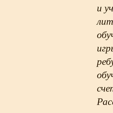
и
у
лит
обу
игр
реб
обу
сче
Рас