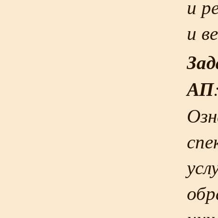
и р
и в
Зад
АП
Озн
спе
усл
обр