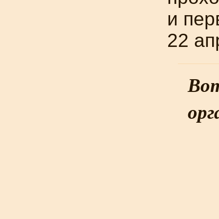
и пер
22 ап
Вот
орг