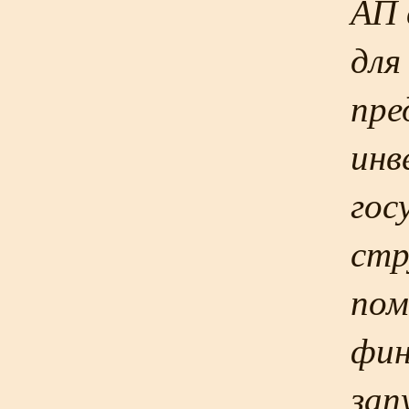
АП 
для
пре
инв
гос
стр
пом
фин
зап