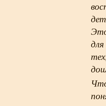
вос
дет
Это
для
тех
дош
Что
пон