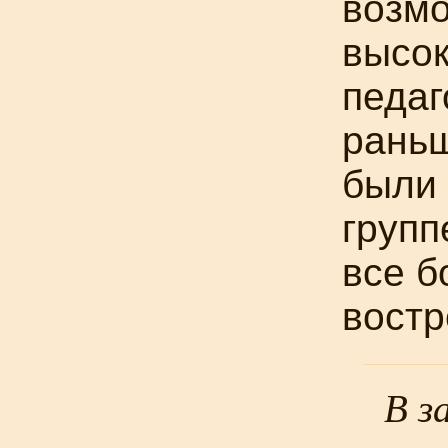
возмо
высо
педаг
раньш
были 
групп
все б
востр
В з