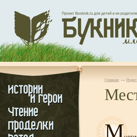
Проект Booknik.ru для детей и их родител
Главная
Родит
Мест
М
ноги