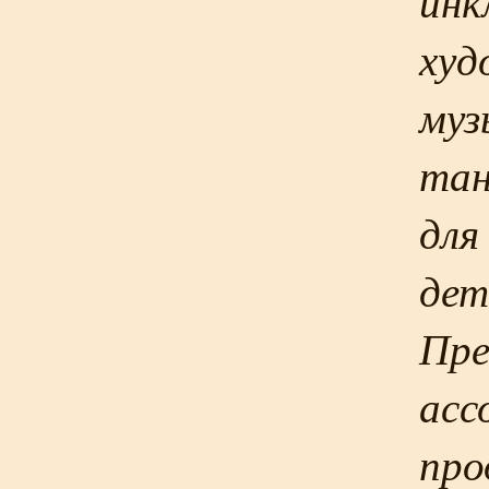
инк
худ
муз
тан
для
дет
Пре
асс
про