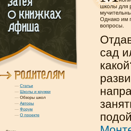
школы для 
мучительны
Однако им 
вопросы.
Отдав
сад и
какой
разви
—
Статьи
напра
—
Школы и кружки
—
Обзоры школ
занят
—
Авторы
—
Форум
подой
—
О проекте
Монт