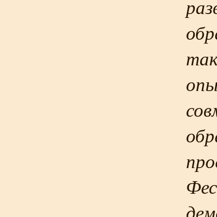
раз
обр
так
опы
сов
обр
про
Фес
дем