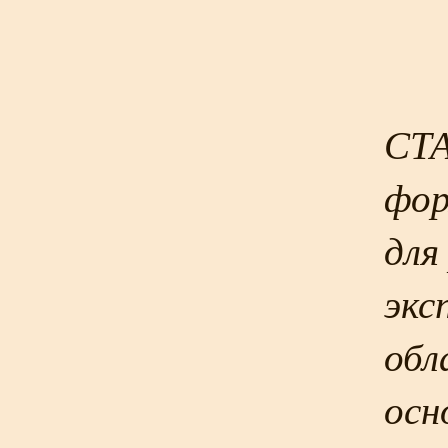
СТА
фо
для
экс
обл
осн