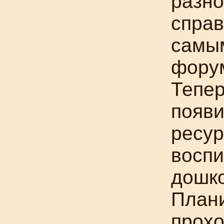
разн
справ
самы
форум
Тепер
появи
ресур
воспи
дошк
Плани
прохо