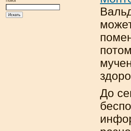
Поиск
Валь
может
помен
потом
мучен
здоро
До се
бесп
инфо