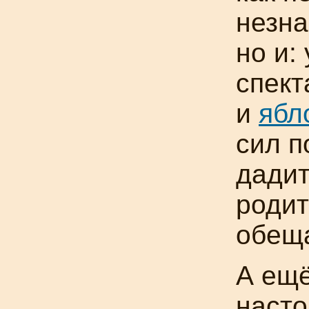
незна
но и:
спект
и
ябл
сил п
дадит
роди
обещ
А ещё
насто