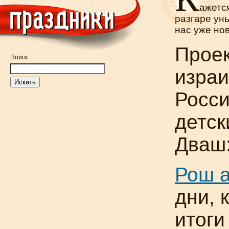
ажетс
разгаре уны
нас уже но
Проек
Поиск
израи
Росси
детск
Дваш:
Рош
дни, 
итоги