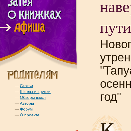
наве
пути
Ново
утрен
"Тапу
осен
—
Статьи
—
Школы и кружки
год"
—
Обзоры школ
—
Авторы
—
Форум
—
О проекте
К