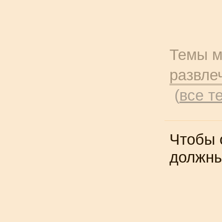
Темы м
развле
(
все т
Чтобы 
должн