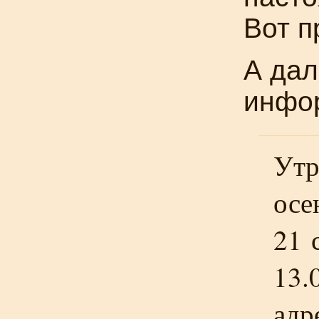
Вот п
А дал
инфор
Утр
осе
21 
13.
адр