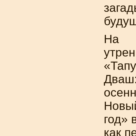
загад
буду
На
утрен
«Тап
Дваш
осен
Новы
год» 
как п