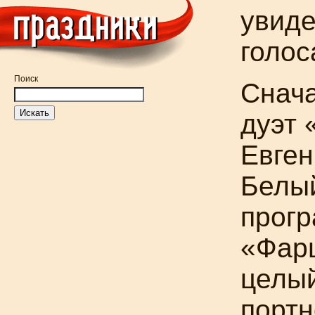
увиде
голос
Поиск
Снача
дуэт 
Евген
Белый
прогр
«Фар
целый
портн