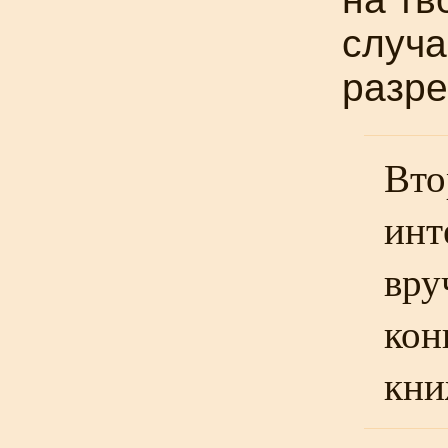
случа
разре
Вто
инт
вру
кон
кни