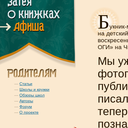
Б
укник
на детски
воскресень
ОГИ» на Ч
Мы у
фотог
публи
—
Статьи
—
Школы и кружки
писал
—
Обзоры школ
—
Авторы
—
Форум
тепер
—
О проекте
позн