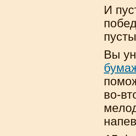
И пус
побед
пусты
Вы ун
бумаж
помож
во-вт
мелод
напев