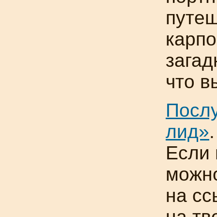
путеш
карпо
загад
что в
Послу
лид»
.
Если 
можно
на сс
на тв