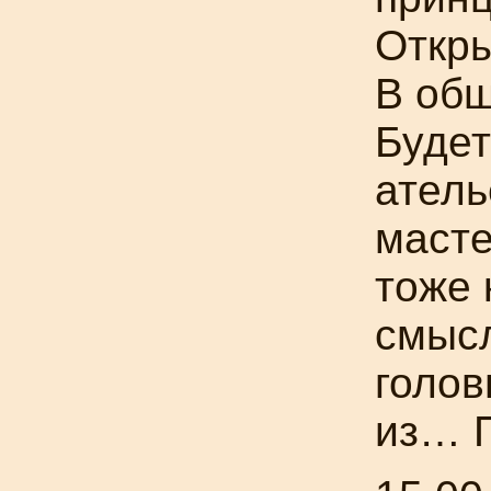
Откры
В общ
Будет
атель
масте
тоже 
смысл
голов
из… П