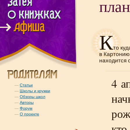
пла
К
то куд
в Картонию
находится о
4 а
—
Статьи
—
Школы и кружки
нач
—
Обзоры школ
—
Авторы
—
Форум
рож
—
О проекте
кто