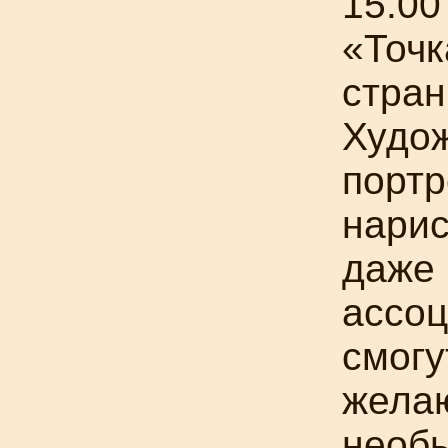
15.00
«Точк
стран
Худо
портр
нарис
даже 
ассоц
смогу
жела
необ