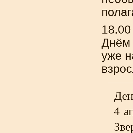
полаг
18.00
Днём 
уже н
взрос
Ден
4 а
Зве