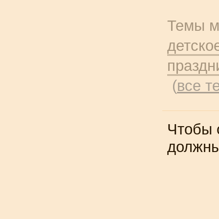
Темы м
детско
праздн
(
все т
Чтобы 
должн