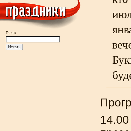
июл
янв
Поиск
веч
Бук
буд
Прог
14.00