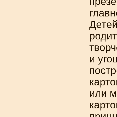
презе
главн
Детей
родит
творч
и уго
постр
карто
или м
карто
принц