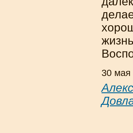
далек
делае
хорош
жизнь
Воспо
30 мая
Алек
Довл