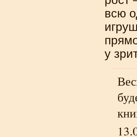
всю о
игруш
прямо
у зри
Вес
буд
кни
13.