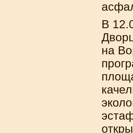
асфал
В 12.
Дворц
на Во
прогр
площа
качел
эколо
эстаф
откр