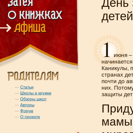
День
детей
1
июня –
начинается
Каникулы, п
странах де
почти до ав
—
Статьи
них. Потом
—
Школы и кружки
защиты дет
—
Обзоры школ
Прид
—
Авторы
—
Форум
—
О проекте
мамы.