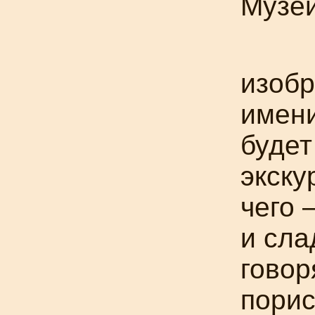
Музе
изобр
имен
будет
экску
чего 
и сла
говор
порис