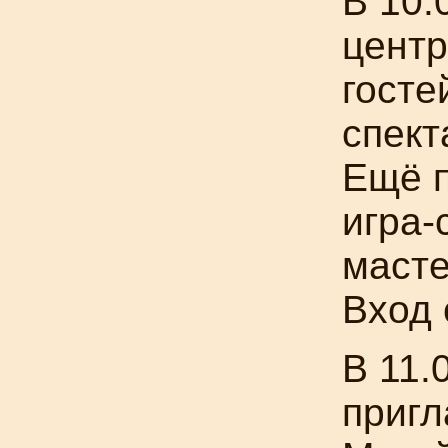
В 10.
центр
госте
спект
Ещё 
игра-
масте
Вход 
В 11.
приг