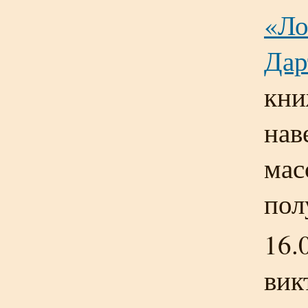
«Ло
Дар
кни
нав
мас
пол
16.
вик