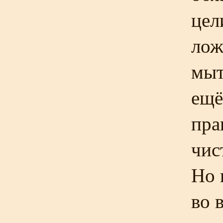
цел
лож
мыт
ещё
пра
чис
Но 
во 