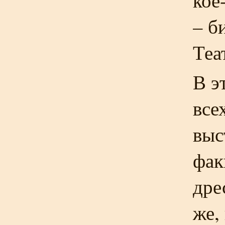
кое
– б
Теа
В э
все
выс
фак
дре
же,