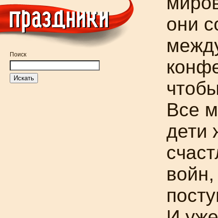
миров
они с
межд
Поиск
конф
чтобы
Все м
дети 
счаст
войн,
посту
И уже