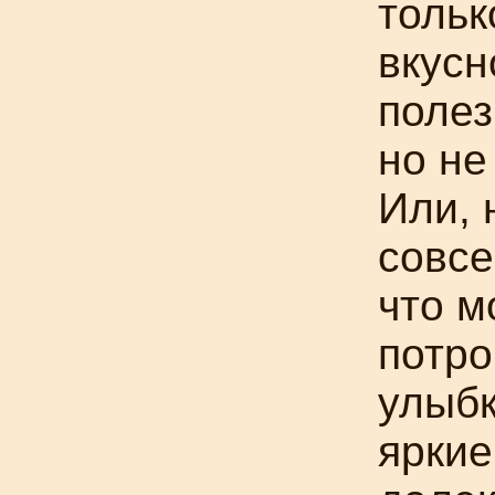
тольк
вкусн
полез
но не
Или,
совсе
что м
потро
улыбк
ярки