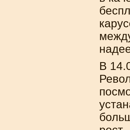
беспл
карус
между
надее
В 14.
Рево
посмо
уста
больш
рост 