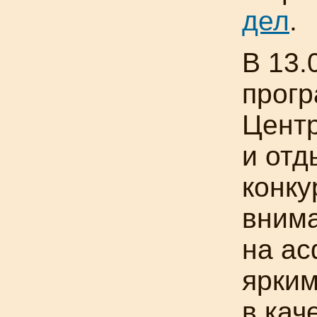
дел
.
В 13.
прогр
Центр
и отд
конку
внима
на ас
ярким
в кач