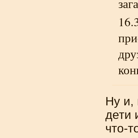
заг
16.
при
дру
кон
Ну и,
дети 
что-т