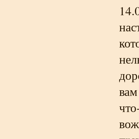
14.
нас
кот
нел
дор
вам
что
вож