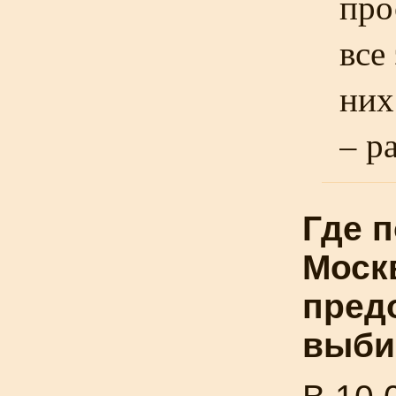
про
все
них
– р
Где 
Моск
пред
выби