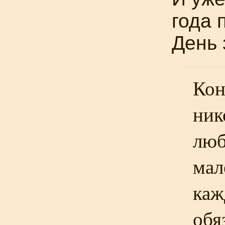
года 
День 
Кон
ник
люб
мал
каж
обя