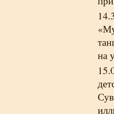
при
14.
«
Му
тан
на 
15.
дет
Сув
илл