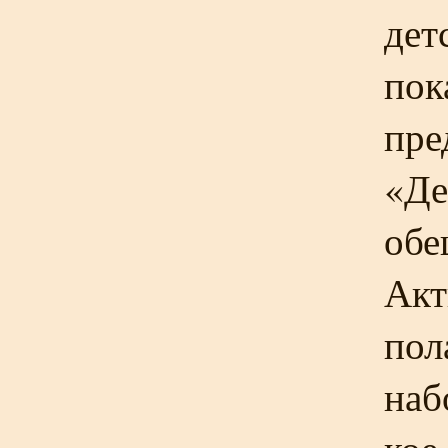
дет
пок
пре
«Де
обе
Акт
пол
наб