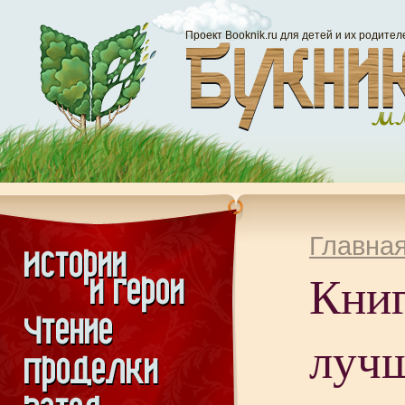
Проект Booknik.ru для детей и их родител
Главна
Книг
луч