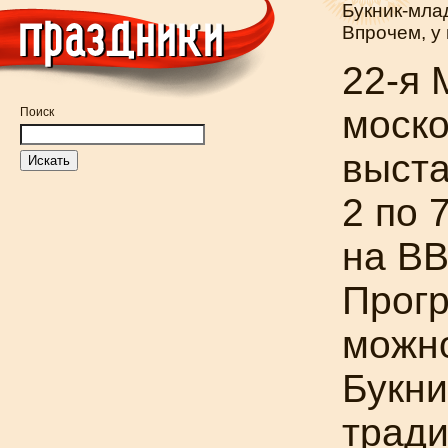
Букник-мл
Впрочем, у 
22-я
М
моско
Поиск
выста
2 по 
на ВВ
Прогр
можн
Букн
тради