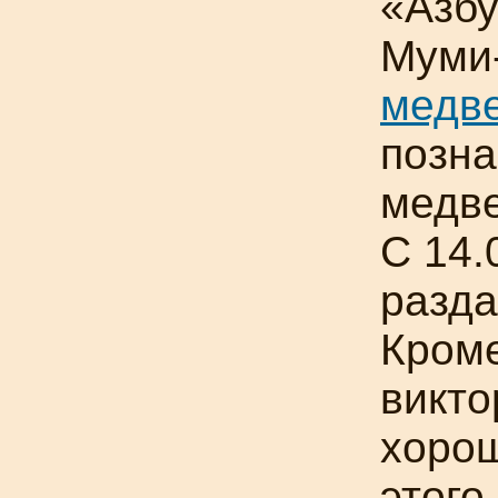
«Азбу
Муми
медв
позна
медв
С 14.
разда
Кроме
викто
хоро
этого