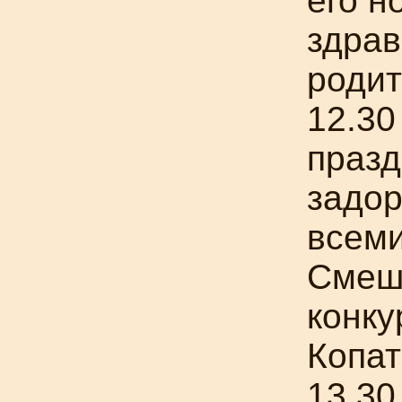
его н
здра
родит
12.30
празд
задор
всем
Смеш
конку
Копат
13.30