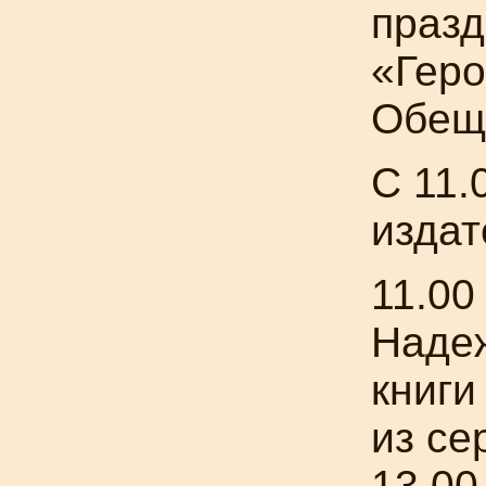
празд
«Геро
Обеща
С 11.
издат
11.00
Надеж
книг
из се
13.00