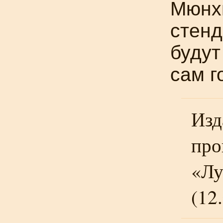
Мюнхг
стенд
будут
сам 
Изд
про
«Лу
(12