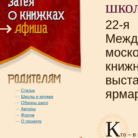
шко
22-я
Межд
моск
книж
выста
ярма
—
Статьи
—
Школы и кружки
—
Обзоры школ
—
Авторы
—
Форум
К
—
О проекте
то – в