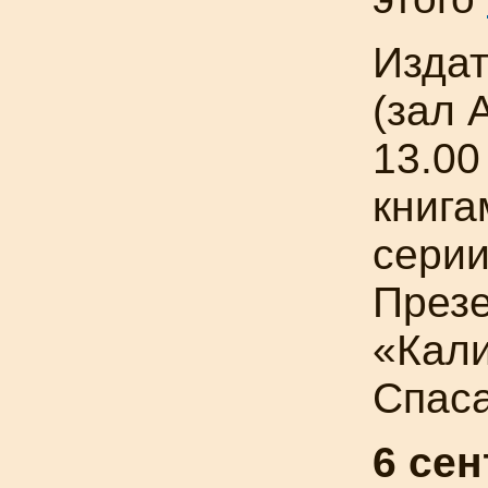
Издат
(зал 
13.00
книга
сери
Презе
«Кали
Спаса
6 се