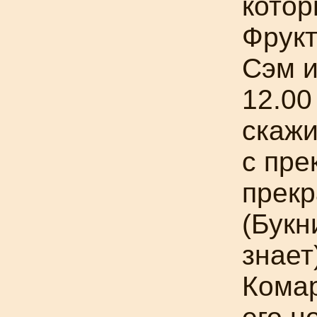
котор
Фрукт
Сэм и
12.00
скажи
с пре
прек
(
Букн
знает
Комар