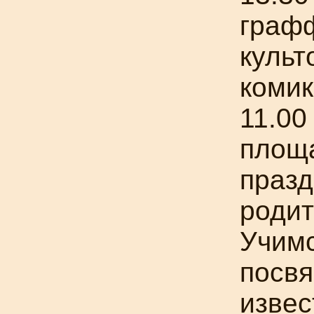
граф
культ
комик
11.00
площ
празд
родит
Учимс
посв
извес