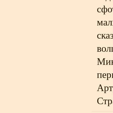
сфо
мал
ска
вол
Мин
пер
Арт
Стр