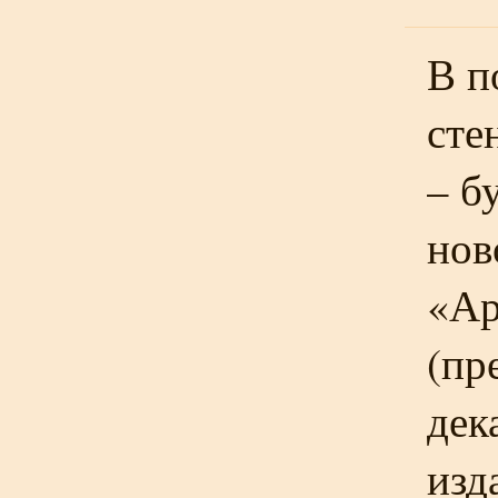
В п
сте
– б
нов
«Ар
(пр
дек
изд