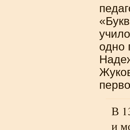
педаг
«Букв
учило
одно 
Наде
Жуков
перво
В 1
и м