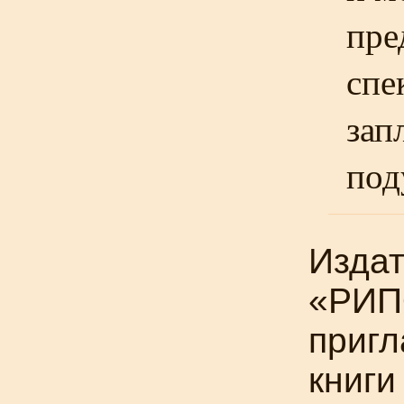
пре
спе
зап
под
Издат
«РИП
пригл
книги