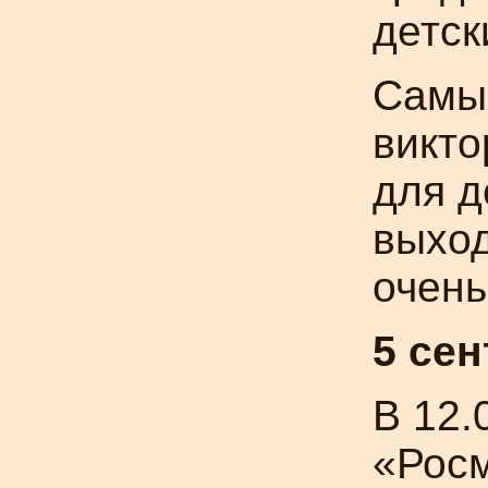
детск
Самые
викто
для д
выход
очень
5 се
В 12.
«Росм