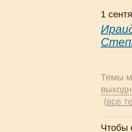
1 сент
Ираи
Степ
Темы м
выход
(
все т
Чтобы 