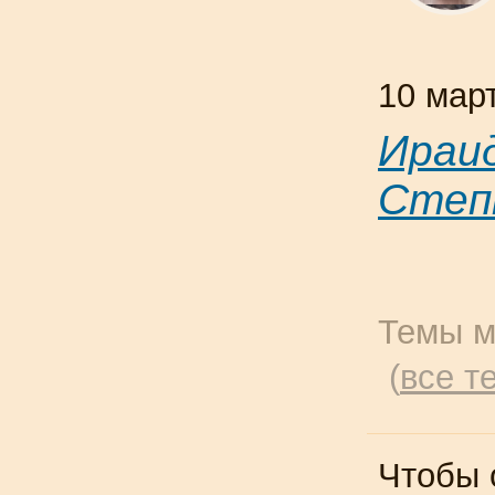
10 мар
Ираи
Степ
Темы м
(
все т
Чтобы 