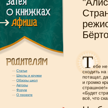
"Алис
Стран
режи
Бёрт
Т
ебе не
—
Статьи
сходить на 
—
Школы и кружки
потащат, д
—
Обзоры школ
и громко кр
—
Авторы
страшное!»
—
Форум
«Будет стр
—
О проекте
всё, что ск