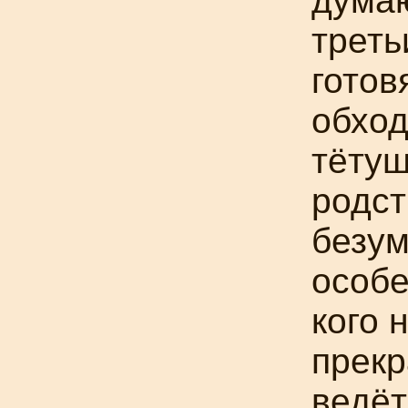
думаю
треть
готов
обход
тётуш
родст
безум
особе
кого 
прекр
ведёт