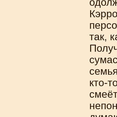
одолж
Кэрр
персо
так, 
Полу
сума
семья
кто-т
смеёт
непон