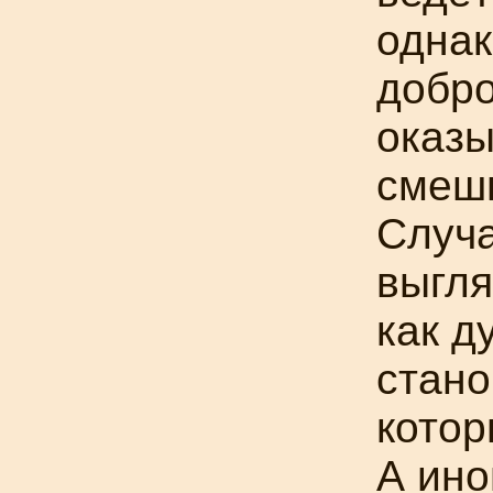
однак
добро
оказы
смешн
Случа
выгля
как д
стано
котор
А ино