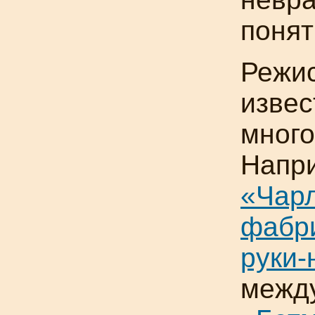
понят
Режи
извес
много
Напр
«Чар
фабр
руки
межд