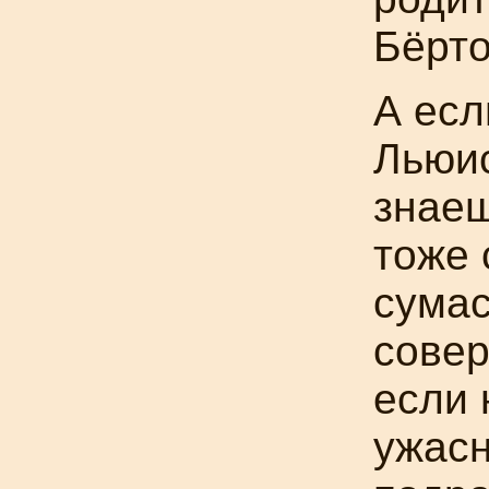
Бёрто
А есл
Льюис
знаеш
тоже 
сума
совер
если 
ужасн