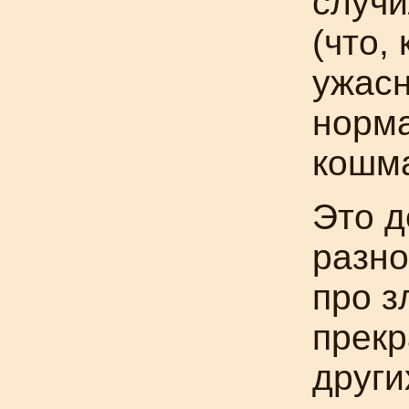
случи
(что,
ужасн
норм
кошма
Это д
разно
про з
прекр
други