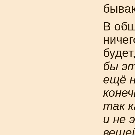
бываю
В общ
ничег
будет
бы эт
ещё н
конеч
так к
и не 
веще