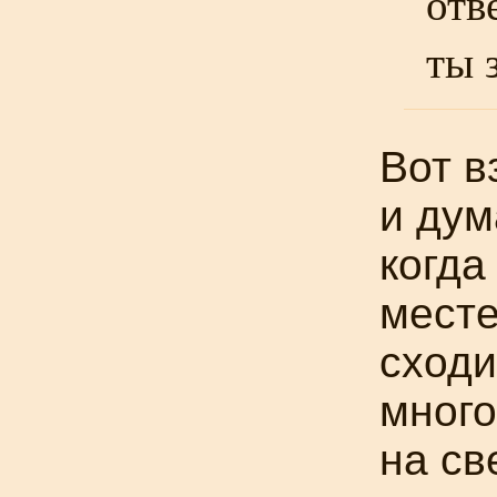
отв
ты 
Вот в
и дум
когда
мест
сходи
много
на св