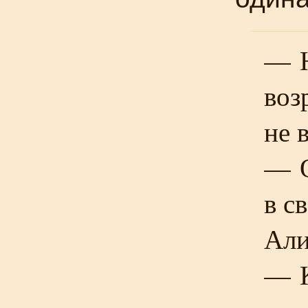
— Н
воз
не 
— О
в с
Али
— К