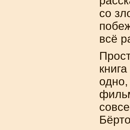
расск
со зл
побеж
всё р
Прос
книга
одно,
филь
совсе
Бёрт