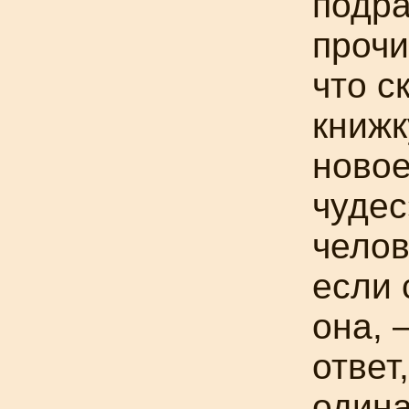
подра
прочи
что с
книж
новое
чудес
челов
если 
она, 
ответ
одина