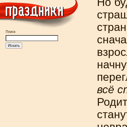
Но бу
страш
стран
Поиск
снач
взро
начну
перег
всё 
Родит
стану
невра