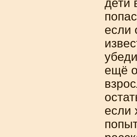
дети 
попас
если 
извес
убеди
ещё о
взро
остат
если 
попыт