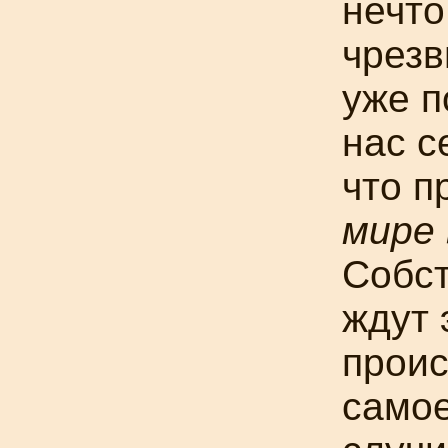
нечто
чрезв
уже п
нас с
что п
мире
Собст
ждут 
проис
самое