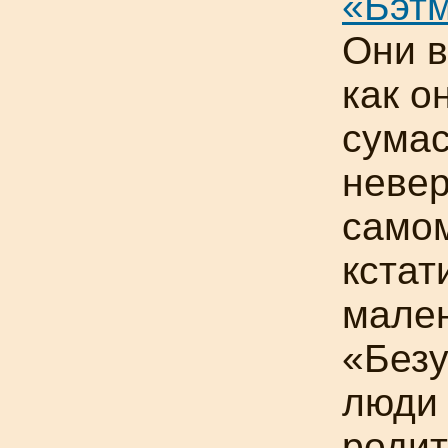
«Бэт
Они в
как о
сумас
невер
само
кстат
мален
«Без
люди 
родит