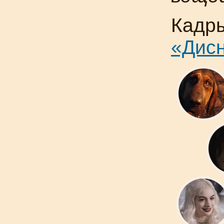
Кадр
«Дис