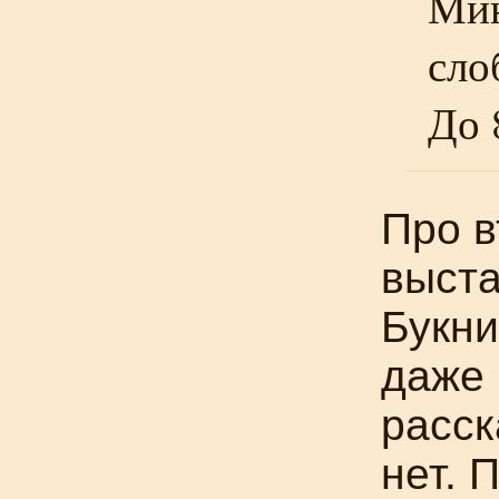
Мин
сло
До 
Про 
выста
Букн
даже 
расск
нет. 