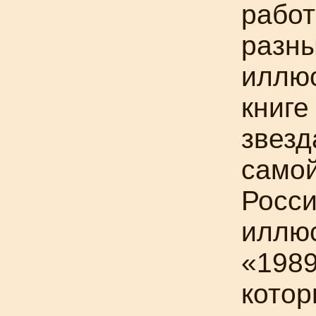
работ
разны
иллю
книге
звезд
самой
Росси
иллюс
«1989
котор