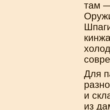
там 
Оружи
Шпаги
кинжа
холод
совре
Для п
разно
и скл
из да