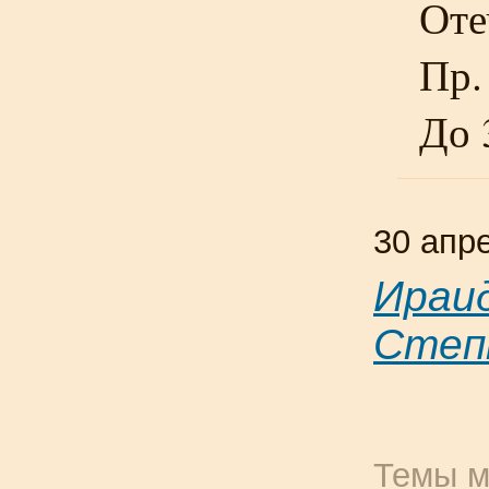
Оте
Пр.
До 
30 апр
Ираи
Степ
Темы м