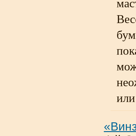
мас
Вес
бум
пок
мож
нео
или
«Вин