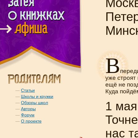
Моск
Пете
Минс
В
перед
уже строят 
ещё не поз
—
Статьи
Куда пойдё
—
Школы и кружки
1 мая
—
Обзоры школ
—
Авторы
—
Форум
Точне
—
О проекте
нас т