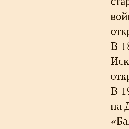
ста
вой
отк
В 1
Иск
отк
В 1
на 
«Ба