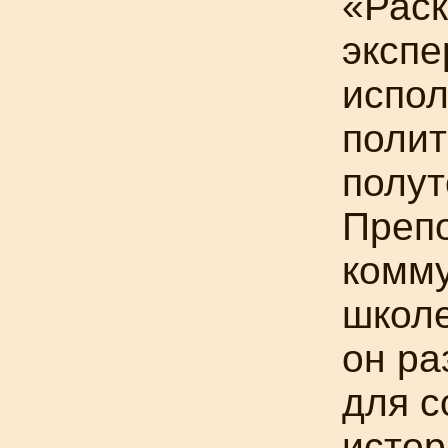
«Раск
экспе
испол
полит
полут
Препо
комм
школе
он ра
для с
истор