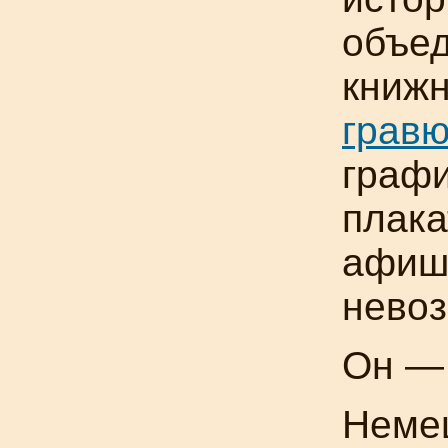
объед
книж
грав
графи
плака
афиш,
невоз
Он — 
Немец