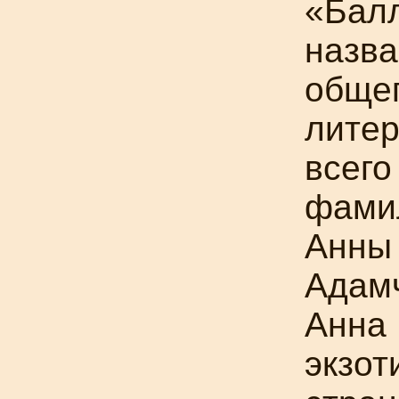
«Бал
назва
обще
литер
всего
фами
Анны
Адамч
Анна
экзот