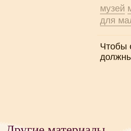
музей
для ма
Чтобы 
должн
Другие материалы