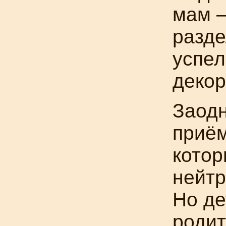
мам —
разде
успел
декор
Заодн
приё
кото
нейтр
Но де
родит