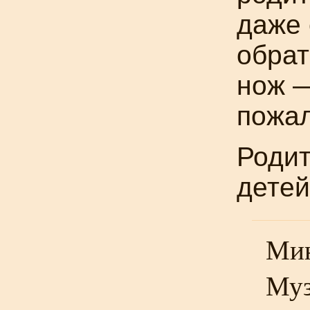
даже 
обрат
нож —
пожал
Родит
детей
Мин
Муз