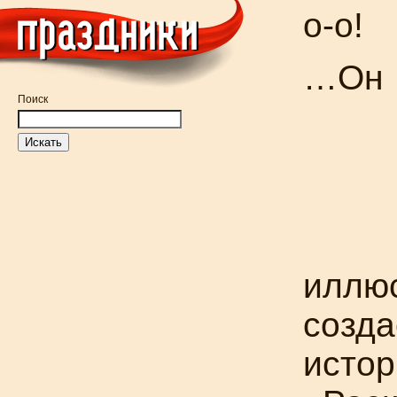
о-о!
…Он
Поиск
иллюс
созда
истор