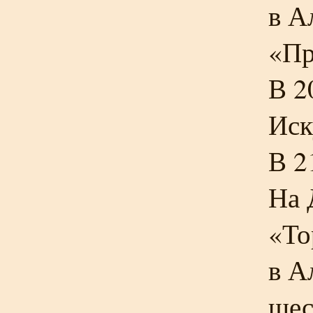
в А
«Пр
В 2
Иск
В 2
На 
«То
в А
шес