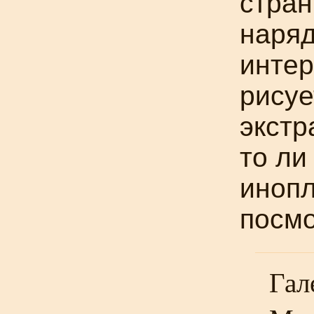
стран
наряд
интер
рисуе
экстр
то ли
инопл
посмо
Гал