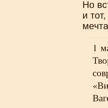
Но вс
и тот
мечта
1 м
Тво
сов
«Ви
Ваг