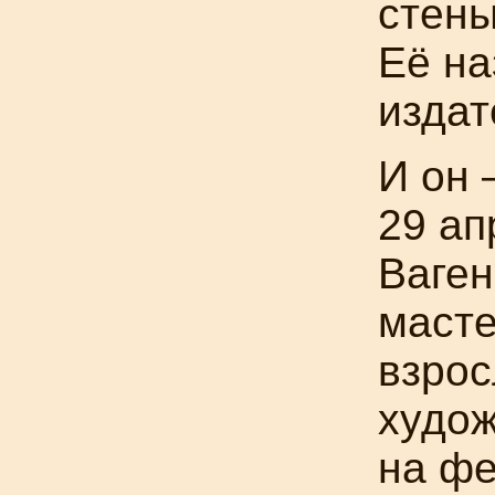
стены
Её н
издат
И он 
29 ап
Ваген
масте
взро
худо
на ф