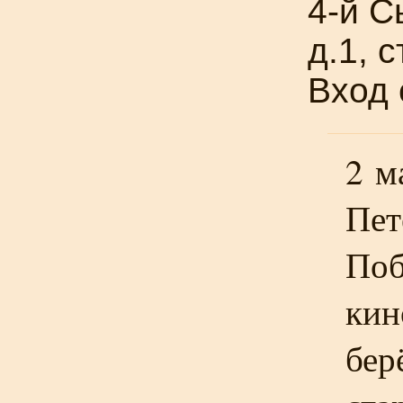
4-й
Сы
д.1, с
Вход
2 м
Пет
Поб
кин
бер