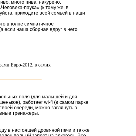
иво, много пива, накурено,
«
Человека-паука
» (к тому же, в
луйста, приходите всей семьей в наши
 это вполне симпатичное
а если наша сборная вдруг в него
ирами
Евро-2012
, в самих
тбольных поля (для малышей и для
шенькое), работает
wi-fi
(в самом парке
своей очереди, можно заглянуть в
ивные тренажеры.
ццу в настоящей дровяной печи и также
веден полный запрет на алкоголь. Все