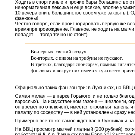
Ходить в спортивные и прочие бары большинство о
ненормативная лексика и еще всякие, вполне уважите
10 вечера они в большинстве своем уже закрыты). Од
фан-зон
ы!
Честно говоря, если проигнорировать первую же во
времяпрепровождение. Главное, не ходить на матчи 
попадет — тогда точно не стоит).
Во-первых
, свежий воздух.
Во-вторых
, с пивом на трибуны не пускают.
В-третьих
, благодаря спонсорам, помимо гигант
фан-зон
ах и вокруг них имеется куча всего прият
Официально таких
фан-зон
три: в Лужниках, на ВВЦ 
Самая милая — в парке Горького, и не только благ
взрослых). На искусственном газоне — шезлонги, о
он временно отключен), имеется огромная панель, ч
палатку по соседству — в ней установлены сразу н
Примерно все то же самое ждет вас в Лужниках и на
На ВВЦ просмотр матчей платный (200 рублей), хот
работает
wi-fi
. А в Лужниках ради
Евро-2012
установл