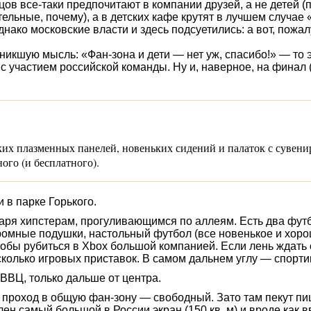
тцов
все-таки
предпочитают в компании друзей, а не детей (п
льные, почему), а в детских кафе крутят в лучшем случае 
нако московские власти и здесь подсуетились: а вот, пожа
зникшую мысль: «
Фан-зона
и дети — нет уж, спасибо!» — то
с участием российской команды. Ну и, наверное, на финал (
ских плазменных панелей, новеньких сидений и палаток с сувен
ного (и бесплатного).
и в парке Горького.
одаря хипстерам, прогуливающимся по аллеям. Есть два фу
громные подушки, настольный футбол (все новенькое и хоро
тобы рубиться в Xbox большой компанией. Если лень ждать 
есколько игровых приставок. В самом дальнем углу — спорт
 ВВЦ, только дальше от центра.
я проход в общую
фан-зон
у — свободный. Зато там пекут пи
ен самый большой в России экран (150 кв. м) и вроде как в