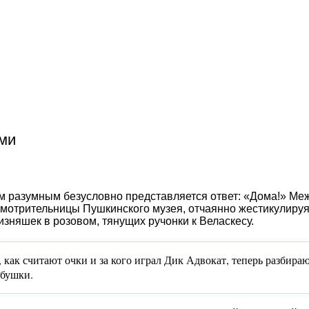
ьми
м разумным безусловно представляется ответ: «Дома!» Ме
мотрительницы Пушкинского музея, отчаянно жестикулируя,
лизняшек в розовом, тянущих ручонки к Веласкесу.
 как считают очки и за кого играл Дик Адвокат, теперь разбира
абушки.