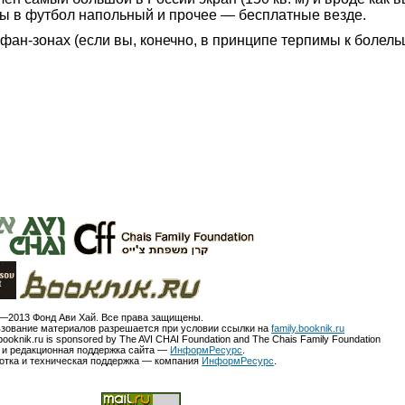
ры в футбол напольный и прочее — бесплатные везде.
фан-зон
ах (если вы, конечно, в принципе терпимы к болел
—2013 Фонд Ави Хай. Все права защищены.
зование материалов разрешается при условии ссылки на
family.booknik.ru
booknik.ru is sponsored by The AVI CHAI Foundation and The Chais Family Foundation
 и редакционная поддержка сайта —
ИнформРесурс
.
отка и техническая поддержка — компания
ИнформРесурс
.