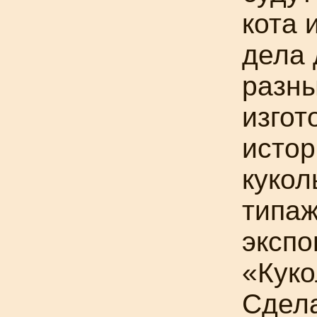
кота 
дела 
разны
изгот
истор
кукол
типаж
экспо
«Куко
Сдел