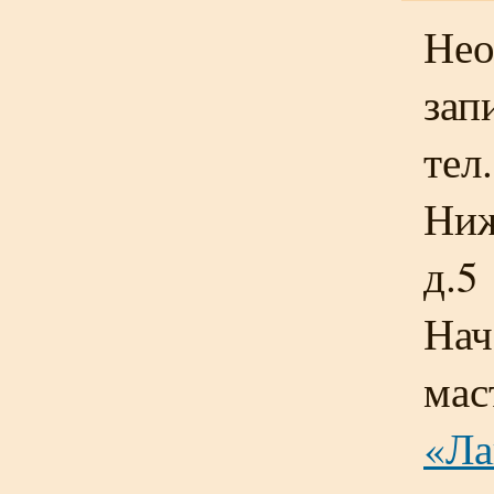
Нео
зап
тел
Ниж
д.5
Нач
мас
«Ла