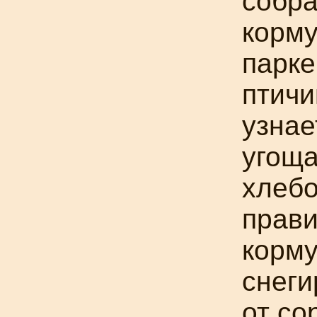
собра
корму
парке
птичи
узнае
угоща
хлебо
прави
корму
снеги
от со