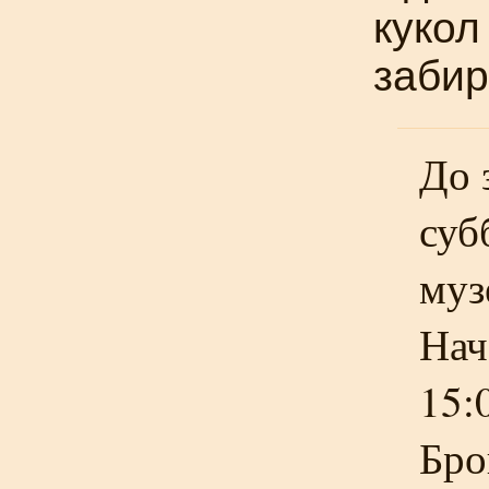
кукол
забир
До 
суб
муз
Нач
15:
Бро