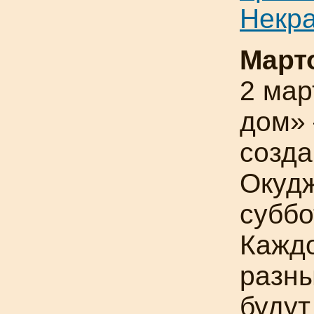
Некр
Март
2 мар
дом» 
созда
Окуд
суббо
Каждо
разны
будут