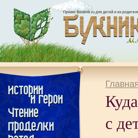
Проект Booknik.ru для детей и их родител
Главна
Куда
с де