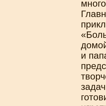
много
Главн
прик
«Бол
домой
и пап
предс
творч
задач
готов