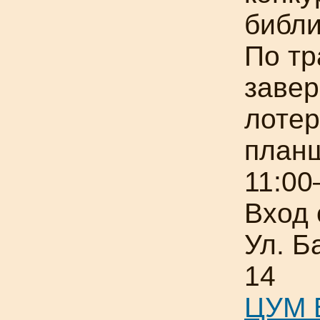
библи
По т
заве
лоте
план
11:00
Вход 
Ул. Б
14
ЦУМ Б