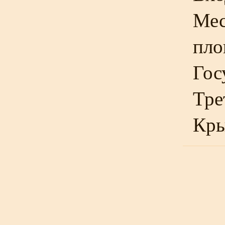
Мес
пло
Гос
Тре
Кры