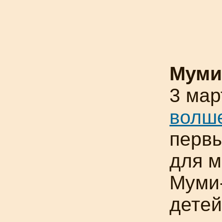
Муми
3 ма
волш
первы
для м
Муми
детей