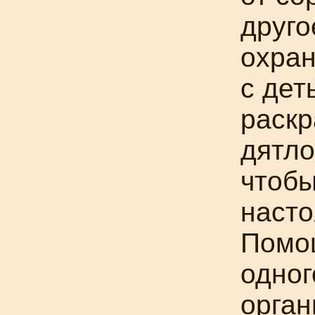
друго
охран
с дет
раск
дятло
чтобы
насто
Помо
одног
орга