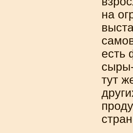
взрос
на ог
выста
самов
есть 
сыры-
тут ж
други
проду
стран