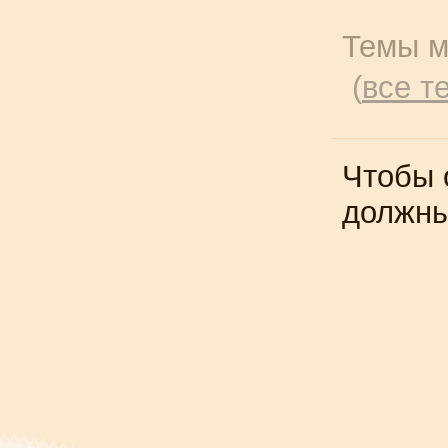
Темы м
(
все т
Чтобы 
должн