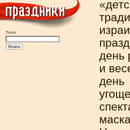
«детс
трад
израи
Поиск
празд
день 
и вес
день
угоще
спект
маска