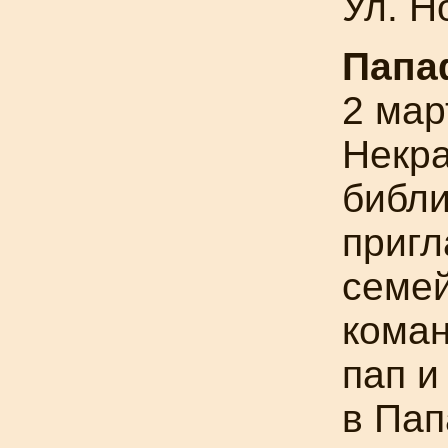
Ул. Н
Папа
2 мар
Некр
библи
приг
семе
коман
пап и
в Па