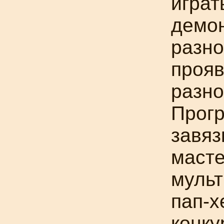
играт
демо
разно
прояв
разно
Прог
завяз
масте
мульт
пап-х
конку