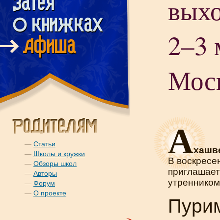
вых
2–3 
Мос
А
—
Статьи
хашв
—
Школы и кружки
В воскресе
—
Обзоры школ
приглашает
—
Авторы
утренником
—
Форум
—
О проекте
Пури