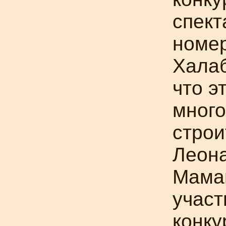
спект
номер
Халаб
что э
мног
строи
Леон
Мама
участ
конку