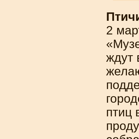
Птич
2 мар
«Муз
ждут 
жела
подд
город
птиц 
проду