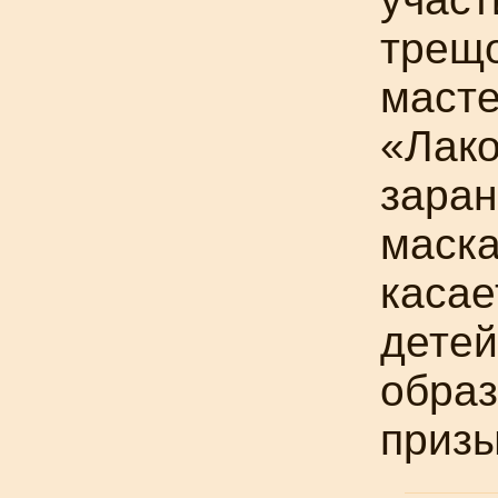
трещ
масте
«Лако
заран
маска
касае
детей
образ
призы