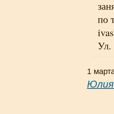
зан
по 
iva
Ул.
1 март
Юлия