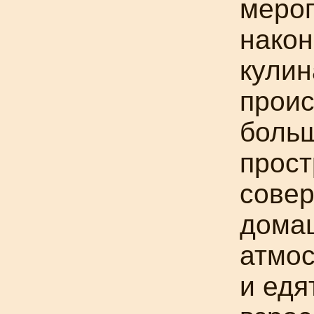
мероп
након
кули
проис
боль
прост
сове
дома
атмос
и едя