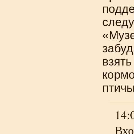
подде
следу
«Музе
забуд
взять
кормо
птичь
14:
Вхо