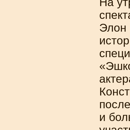
На ут
спект
Элон
истор
специ
«Эшк
актер
Конст
после
и бол
участ