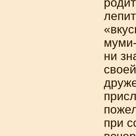
родит
лепит
«вку
муми-
ни зн
своей
друже
присл
поже
при с