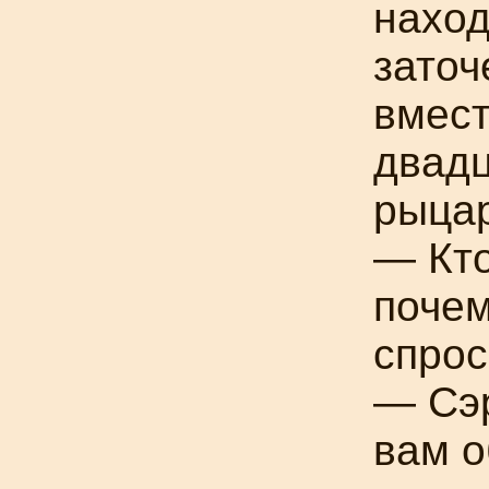
наход
заточ
вмест
двадц
рыца
— Кто
почем
спрос
— Сэр
вам о