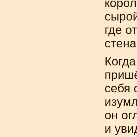
корол
сырой
где о
стена
Когда
приш
себя 
изумл
он ог
и уви