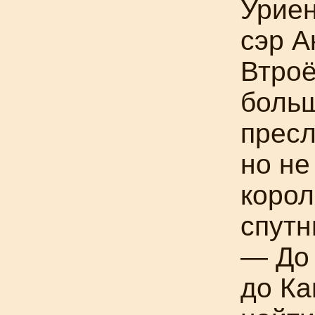
Уриен
сэр А
Втроё
боль
пресл
но не
корол
спутн
— До 
до Ка