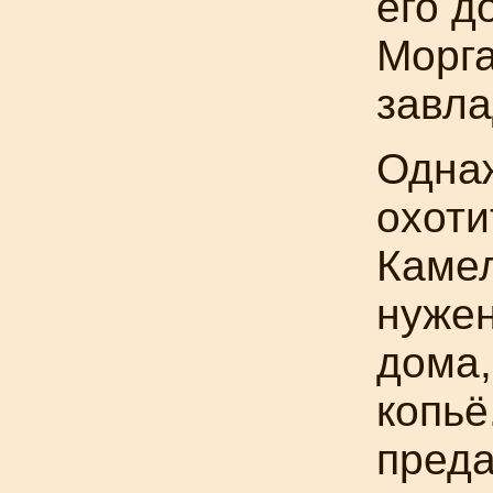
его д
Морга
завла
Одна
охоти
Камел
нужен
дома,
копьё
преда