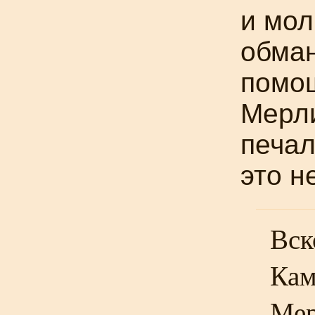
и мол
обман
помо
Мерли
печал
это н
Вск
Кам
Мер