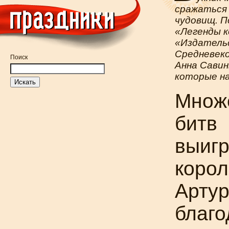
сражаться
чудовищ. П
«Легенды к
«Издатель
Средневеко
Поиск
Анна Савин
которые на
Множ
битв
выиг
корол
Арту
благо