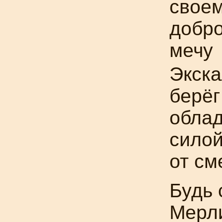
свое
добр
мечу
Экска
берёг
обла
силой
от см
Будь 
Мерли