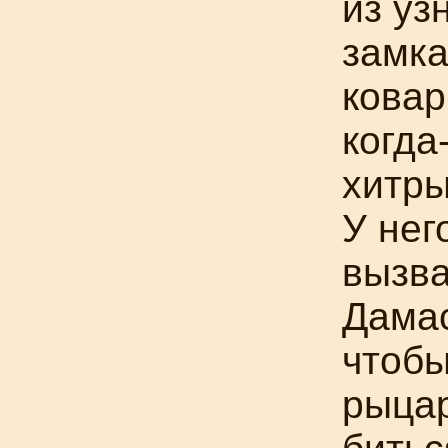
из уз
замка
ковар
когда
хитры
У нег
вызва
Дамас
чтобы
рыцар