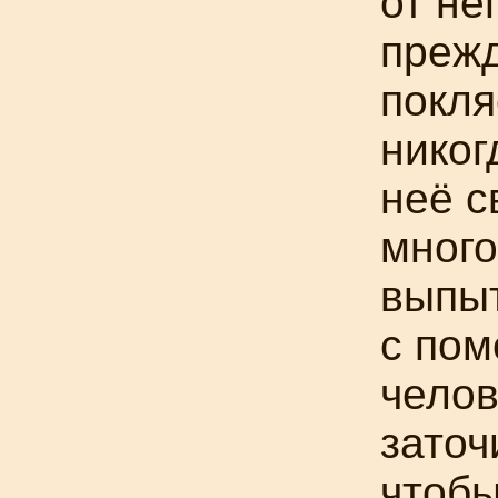
от не
прежд
покля
никог
неё с
много
выпыт
с пом
чело
заточ
чтобы