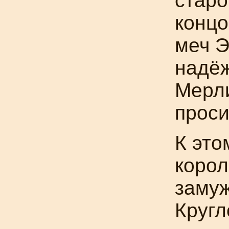
старо
концо
меч Э
надёж
Мерли
проси
К это
корол
замуж
Кругл