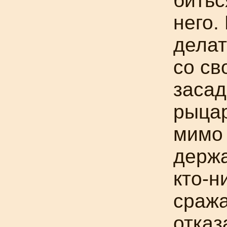
битьс
него.
делат
со св
засад
рыца
мимо 
держа
кто-н
сража
отказ