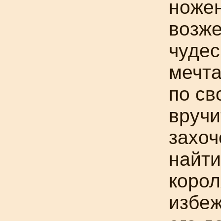
ножен
возже
чуде
мечта
по св
вручи
захоч
найти
корол
избеж