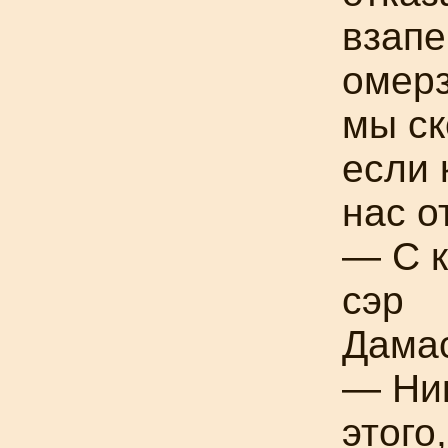
взапе
омерз
мы ск
если
нас о
— С к
сэр
Дамас
— Ник
этого