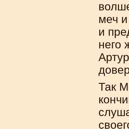
волше
меч и
и пре
него 
Артур
довер
Так М
кончи
слуш
своег