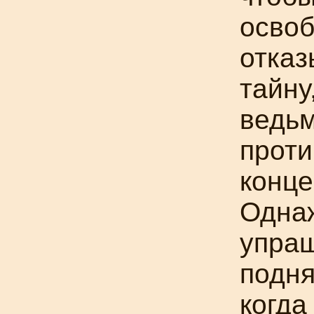
освоб
отказ
тайну
ведьм
проти
конце
Одна
упра
подня
когда