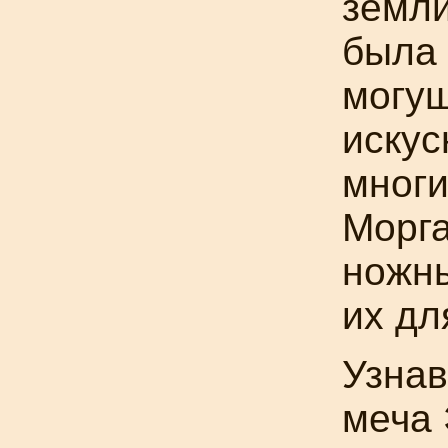
земли
была
могущ
искус
многи
Морга
ножны
их дл
Узнав
меча 