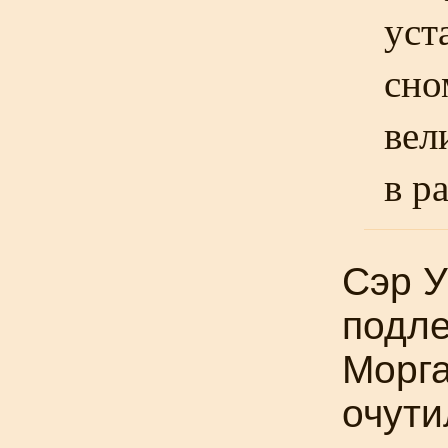
уст
сно
вел
в р
Сэр У
подле
Морга
очути