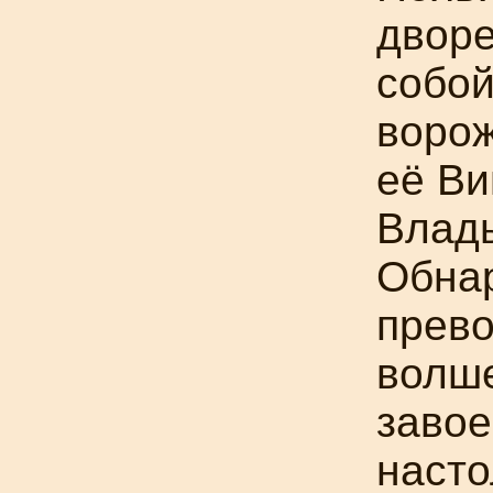
дворе
собой
ворож
её Ви
Влад
Обнар
прево
волш
завое
насто