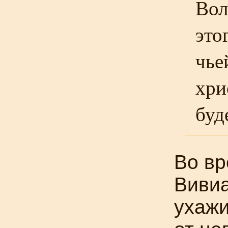
Вол
это
чье
хри
буд
Во вр
Вивиа
ухажи