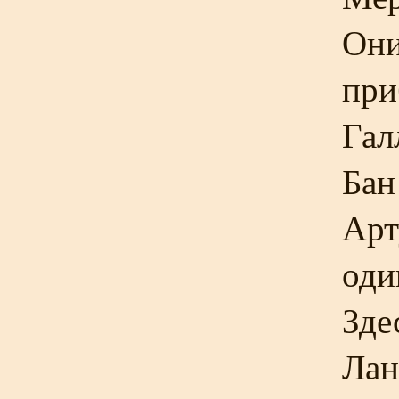
Они
при
Гал
Бан
Арт
оди
Зде
Лан