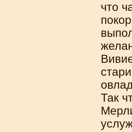
что ч
покор
выпо
жела
Вивие
стари
овлад
Так ч
Мерл
услуж