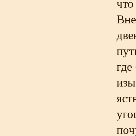
что
Вне
две
пут
где
изы
яст
уго
поч