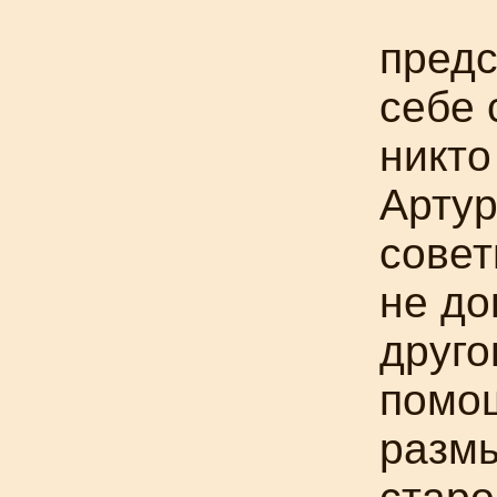
предс
себе 
никто
Артур
совет
не до
друго
помощ
разм