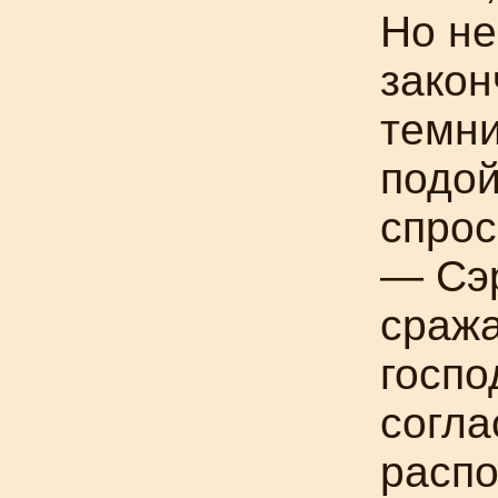
Но не
закон
темни
подой
спрос
— Сэр
сража
госпо
согла
распо