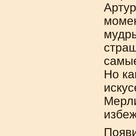
Артур
момен
мудры
стра
самые
Но ка
искус
Мерли
избеж
Появ