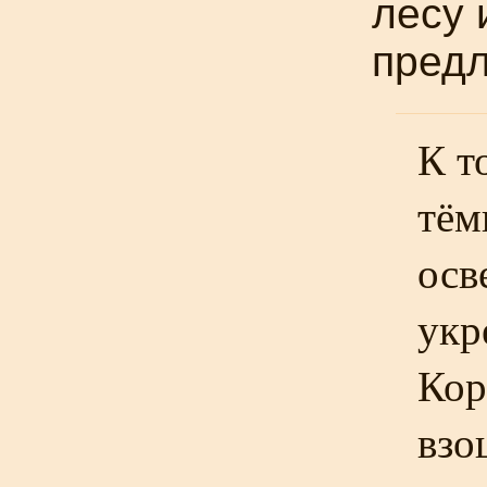
лесу 
предл
К т
тём
осв
укр
Кор
взо