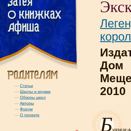
Экск
Леге
корол
Изда
Дом
Меще
—
Статьи
2010
—
Школы и кружки
—
Обзоры школ
—
Авторы
—
Форум
Б
—
О проекте
укник