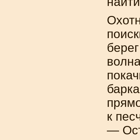
найти
Охотн
поиск
берег
волна
пока
барка
прямо
к пес
— Ост