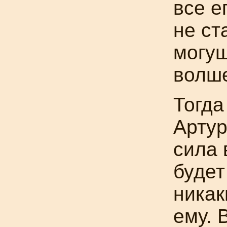
все е
не ст
могу
волше
Тогда
Артур
сила 
будет
никак
ему. 