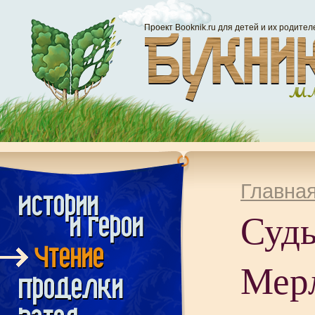
Проект Booknik.ru для детей и их родител
Главна
Суд
Мер