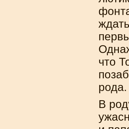
фонта
ждать
первы
Однаж
что Т
позаб
рода.
В род
ужасн