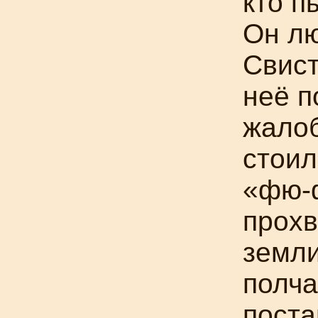
кто п
Он лю
Свист
неё 
жало
стоил
«фю-
прох
земли
полча
пост