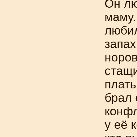
Он л
маму.
люби
запах
норо
стащи
плать
брал 
конфл
у её 