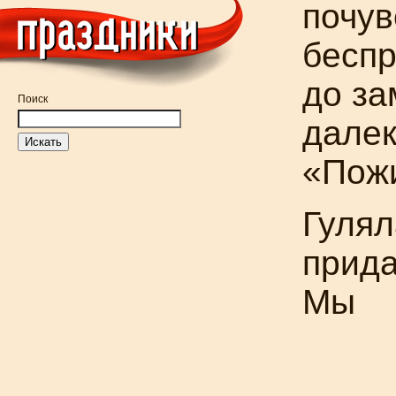
почув
беспр
до за
Поиск
далек
«Пожи
Гулял
прида
Мы