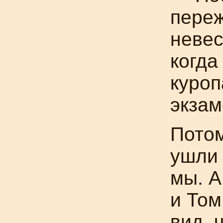
переж
невес
когда
куроп
экзам
Потом
ушли 
мы. А
и Том
вид, 