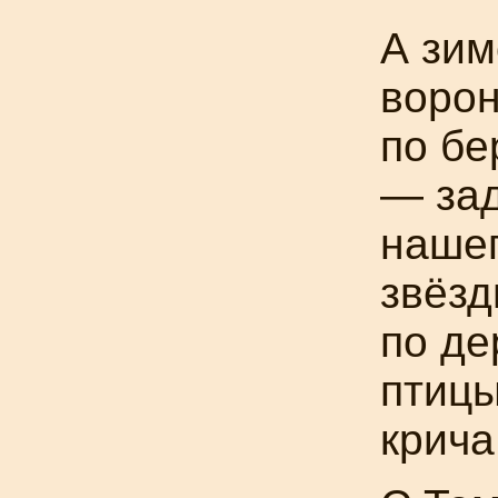
А зим
воро
по бе
— зад
нашег
звёзд
по де
птицы
крича