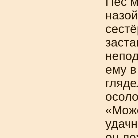
Пёс м
назо
сестё
заста
непод
ему в
гляде
осоло
«Мож
удачн
он ле