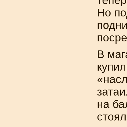
тепер
Но по
подни
посре
В маг
купил
«насл
затаи
на ба
стоял