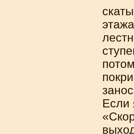
скаты
этажа
лестн
ступе
потом
покри
занос
Если 
«Скор
выход