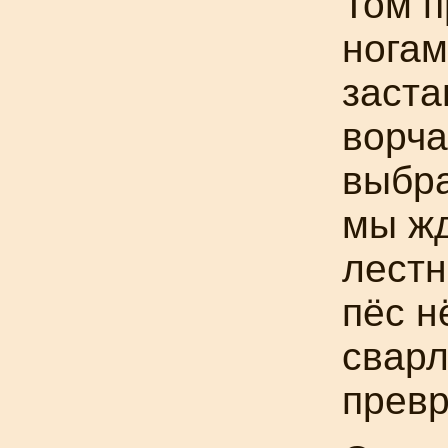
Том п
ногам
заста
ворча
выбра
мы жд
лестн
пёс н
сварл
превр