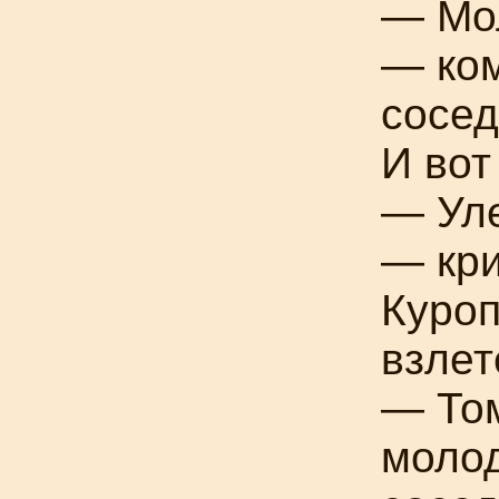
— Мол
— ком
сосед
И вот
— Уле
— кри
Куроп
взлет
— Том
моло