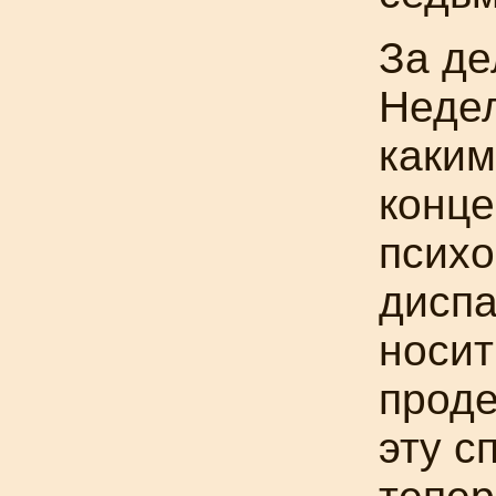
За де
Недел
каким
конце
психо
дисп
носит
прод
эту с