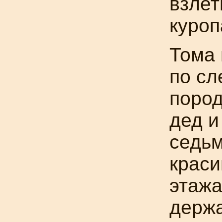
взлет
куроп
Тома 
по сл
пород
дед и
седьм
краси
этажа
держа