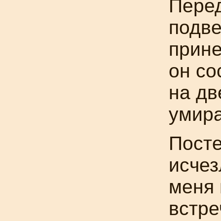
Пере
подве
прине
он со
на дв
умира
Посте
исчез
меня 
встре