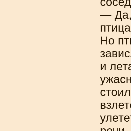
сосед
— Да,
птица
Но пт
завис
и лет
ужасн
стоил
взлет
улете
речи.