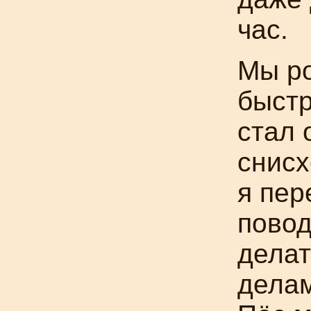
час.
Мы ро
быстр
стал 
снисх
я пер
повод
делат
делам