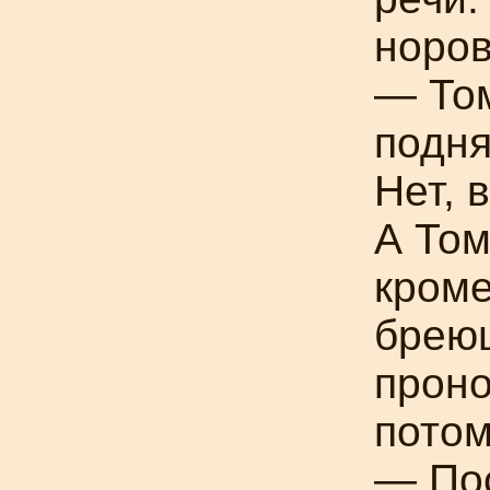
норов
— Том
подня
Нет, 
А Том
кроме
брею
проно
пото
— Пос