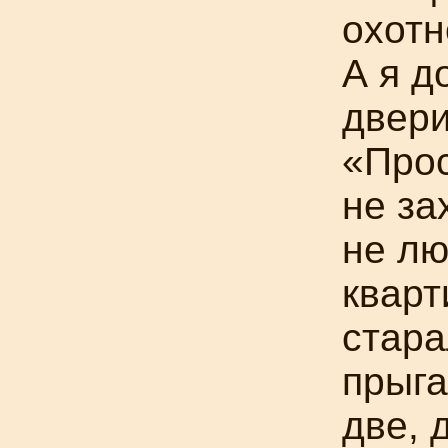
охотн
А я д
двери
«Прос
не за
не лю
кварт
стара
прыга
две, 