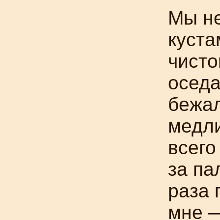
Мы не
куста
чисто
оседа
бежал
медли
всего
за па
раза 
мне —