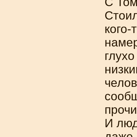
С Том
Стоил
кого-
намер
глухо
низки
челов
сообщ
прочи
И люд
даже 