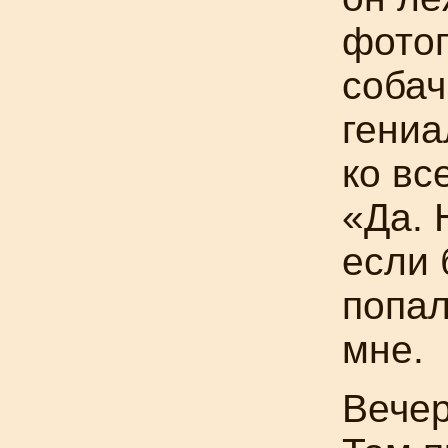
фото
собач
гениа
ко вс
«Да. 
если 
попал
мне.
Вечер