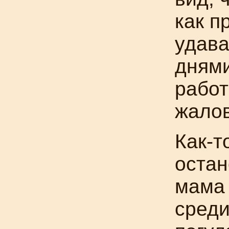
как п
удав
днями
работ
жалов
Как-т
остан
мама 
среди