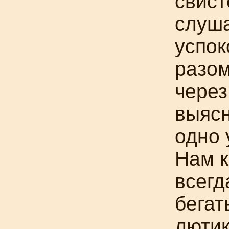
свист
слуша
успок
разом
через
выясн
одно 
Нам к
всегд
бегат
лютик