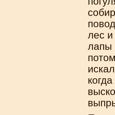
погул
собир
повод
лес и
лапы 
потом
искал
когда
выско
выпры