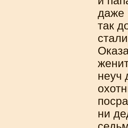
и пап
даже 
так д
стали
Оказа
женит
неуч 
охотн
посра
ни де
седьм