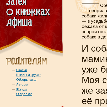
—
Соб
— говорила
собаки жил
— в усадьбе
бежала от 
псарни ост
собаке в до
И соб
мамин
уже б
—
Статьи
—
Школы и кружки
Моя с
—
Обзоры школ
—
Авторы
же за
—
Форум
—
О проекте
её пр