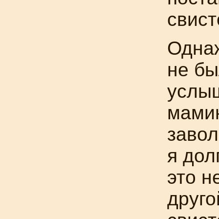
свист
Однаж
не бы
услыш
мами
завол
я дол
это н
друго