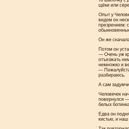
щёки или сер
Опыт у Челове
видом он неск
презрением: с
обыкновенны
Он же сначала
Потом он уста
— Очень уж к
отъезжать нем
немножко и в
— Пожалуйста,
разбираюсь.
А сам задумчи
Человечек нач
повернулся — 
белых ботинка
Едва он подня
кистью, и наш 
Так повторило