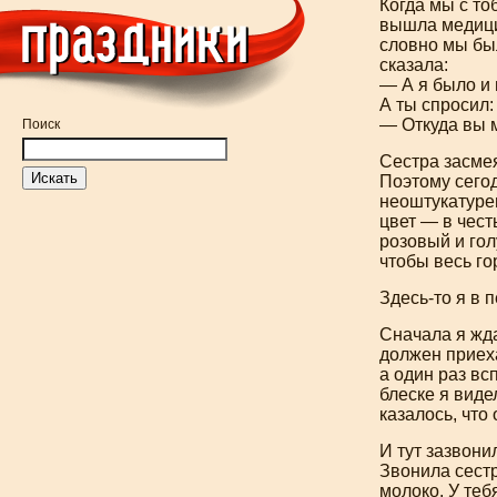
Когда мы с то
вышла медицин
словно мы бы
сказала:
— А я было и 
А ты спросил:
— Откуда вы 
Поиск
Сестра засмея
Поэтому сегод
неоштукатурен
цвет — в чест
розовый и гол
чтобы весь го
Здесь-то
я в п
Сначала я жда
должен приеха
а один раз в
блеске я виде
казалось, что
И тут зазвони
Звонила сестр
молоко. У теб