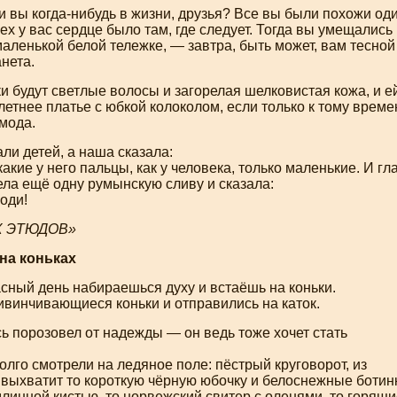
ли вы
когда-нибудь
в жизни, друзья? Все вы были похожи од
всех у вас сердце было там, где следует. Тогда вы умещались
аленькой белой тележке, — завтра, быть может, вам тесной
нета.
ки будут светлые волосы и загорелая шелковистая кожа, и е
летнее платье с юбкой колоколом, если только к тому време
мода.
и детей, а наша сказала:
акие у него пальцы, как у человека, только маленькие. И г
ла ещё одну румынскую сливу и сказала:
ходи!
Х ЭТЮДОВ»
 на коньках
сный день набираешься духу и встаёшь на коньки.
ивинчивающиеся коньки и отправились на каток.
ь порозовел от надежды — он ведь тоже хочет стать
лго смотрели на ледяное поле: пёстрый круговорот, из
 выхватит то короткую чёрную юбочку и белоснежные ботин
длинной кистью, то норвежский свитер с оленями, то горящ