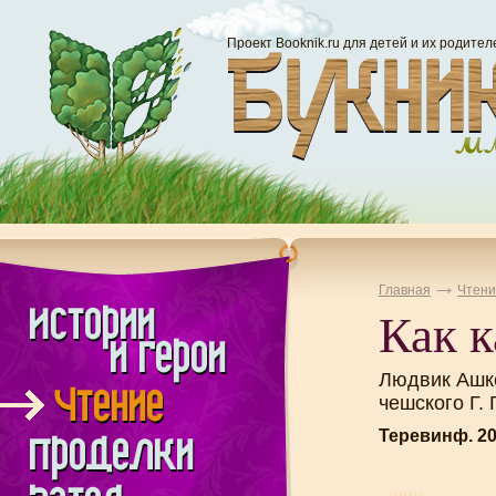
Проект Booknik.ru для детей и их родител
Главная
Чтени
Как к
Людвик Ашке
чешского Г.
Теревинф. 2