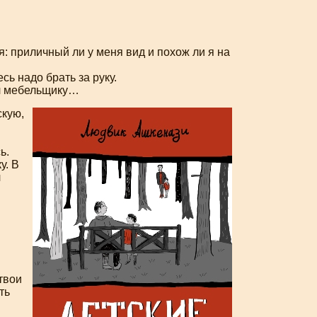
ня: приличный ли у меня вид и похож ли я на
сь надо брать за руку.
ил мебельщику…
скую,
ь.
у. В
л
твои
ть