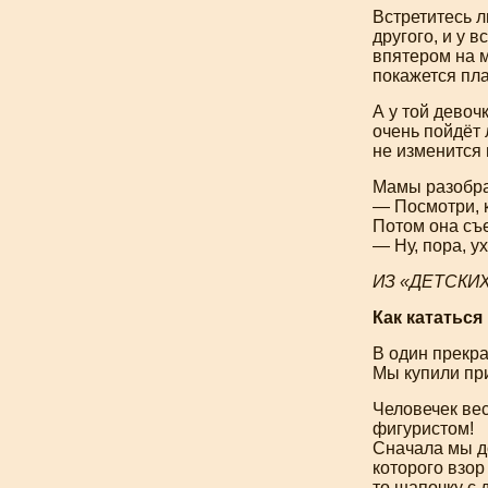
Встретитесь 
другого, и у 
впятером на м
покажется пла
А у той девоч
очень пойдёт 
не изменится 
Мамы разобрал
— Посмотри, к
Потом она съе
— Ну, пора, у
ИЗ «ДЕТСКИ
Как кататься
В один прекра
Мы купили пр
Человечек вес
фигуристом!
Сначала мы до
которого взор
то шапочку с 