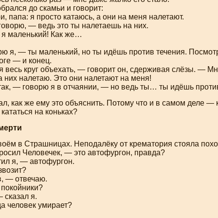
брался до скамьи и говорит:
, папа: я просто катаюсь, а они на меня налетают.
оворю, — ведь это ты налетаешь на них.
 я маленький! Как же…
рю я, — ты маленький, но ты идёшь против течения. Посмо
оге — и конец.
я весь круг объехать, — говорит он, сдерживая слёзы. — Мн
а них налетаю. Это они налетают на меня!
так, — говорю я в отчаянии, — но ведь ты… ты идёшь прот
ал, как же ему это объяснить. Потому что и в самом деле — к
 кататься на коньках?
смерти
воём в Страшницах. Неподалёку от крематория стояла похо
росил Человечек, — это автофургон, правда?
ил я, — автофургон.
звозит?
, — отвечаю.
 покойники?
 сказал я.
да человек умирает?