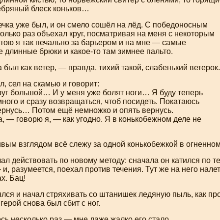
ебряный блеск коньков…
чка уже был, и он смело сошёл на лёд. С победоносным
олько раз объехал круг, посматривая на меня с некоторым
тою я так печально за барьером и на мне — самые
е длинные брюки и
какое-то
там зимнее пальто.
 был как ветер, — правда, тихий такой, слабенький ветерок.
л, сел на скамью и говорит:
руг большой… И у меня уже болят ноги… Я буду теперь
ного и сразу возвращаться, чтоб посидеть. Покатаюсь
ернусь… Потом ещё немножко и опять вернусь.
 — говорю я, — как угодно. Я в конькобежном деле не
вым взглядом всё слежу за одной конькобежкой в огненном
ал действовать по новому методу: сначала он катился по те
и, разумеется, поехал против течения. Тут же на него нале
х. Бац!
лся и начал стряхивать со штанишек ледяную пыль, как пр
герой снова был сбит с ног.
сь несколько раз — мне даже жалко его стало.