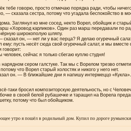
рёк тебе говорю, просто отмечаю порядка ради, чтобы ничего
о, — сказала сестра, потому что угадала беспокойство в мо
дома. Заглянул ко мне сосед, некто Ворел, обойщик и стар
арш «Хоровод карликов». Один раз марш передавали по рад
ь чёрную широкополую шляпу.
 сказал он, — нет ли у вас перца? Я делаю огуречный салат,
 ему: пусть несёт сюда свой огуречный салат, и мы вместе
 говорит:
человек, сейчас я только сбегаю куплю студня!
 нарядном сером галстуке. Так мы с Ворелом трезво отмети
 потому что Ворел старый холостяк и никого у него нет.
азал он. — В ближайшие дни я напишу интермеццо «Кукла»
 всё-таки бросил композиторскую деятельность, но с Челов
бочке в своей белой рубашечке и таращил на Ворела предан
етку, потому что был обойщиком.
ющее утро я пошёл в родильный дом. Купил по дороге румынски