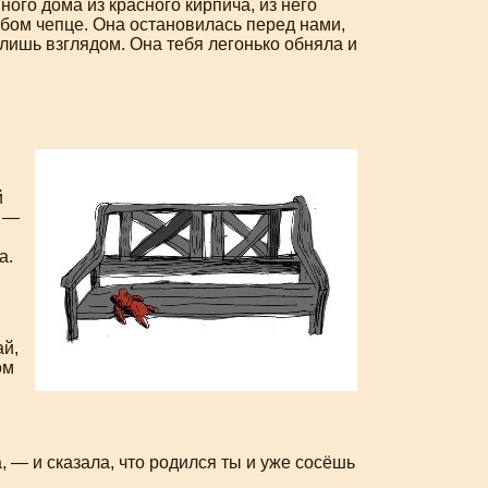
ого дома из красного кирпича, из него
бом чепце. Она остановилась перед нами,
лишь взглядом. Она тебя легонько обняла и
й
а —
а.
ай,
ом
, — и сказала, что родился ты и уже сосёшь