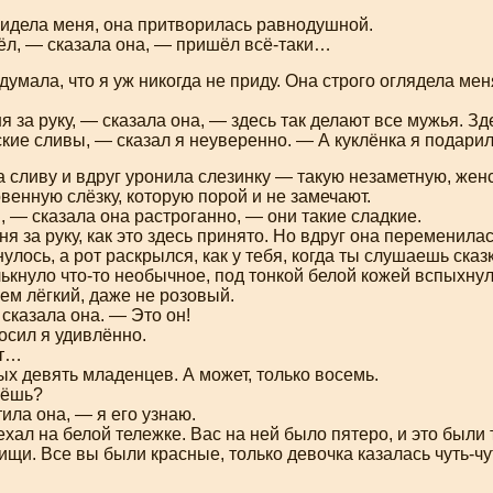
видела меня, она притворилась равнодушной.
ёл, — сказала она, — пришёл всё-таки…
 думала, что я уж никогда не приду. Она строго оглядела ме
 за руку, — сказала она, — здесь так делают все мужья. Зде
кие сливы, — сказал я неуверенно. — А куклёнка я подар
 сливу и вдруг уронила слезинку — такую незаметную, жен
енную слёзку, которую порой и не замечают.
, — сказала она растроганно, — они такие сладкие.
я за руку, как это здесь принято. Но вдруг она переменилас
улось, а рот раскрылся, как у тебя, когда ты слушаешь сказк
лькнуло
что-то
необычное, под тонкой белой кожей вспыхну
ем лёгкий, даже не розовый.
сказала она. — Это он!
осил я удивлённо.
ит…
х девять младенцев. А может, только восемь.
аёшь?
ила она, — я его узнаю.
хал на белой тележке. Вас на ней было пятеро, и это были 
ищи. Все вы были красные, только девочка казалась
чуть-чу