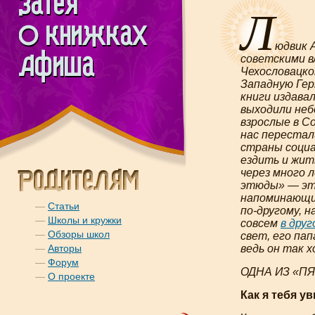
Л
юдвик 
советскими в
Чехословацком
Западную Герм
книги издава
выходили неб
взрослые в С
нас перестал
страны социа
ездить и жит
через много 
этюды» — это
напоминающие
—
Статьи
по-другому
, 
—
Школы и кружки
совсем
в дру
—
Обзоры школ
свет, его па
—
Авторы
ведь он так 
—
Форум
ОДНА ИЗ «П
—
О проекте
Как я тебя у