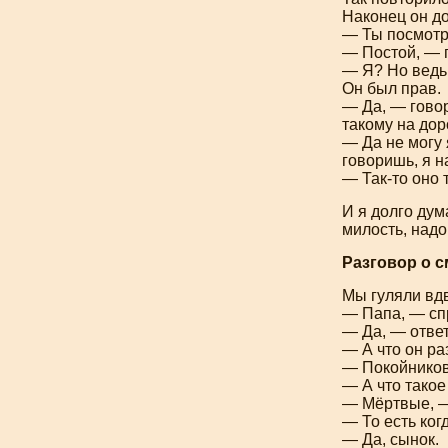
Наконец он до
— Ты посмотри
— Постой, — г
— Я? Но ведь
Он был прав.
— Да, — гово
такому на дор
— Да не могу 
говоришь, я н
—
Так-то
оно 
И я долго дум
милость, надо
Разговор о 
Мы гуляли вд
— Папа, — сп
— Да, — ответ
— А что он ра
— Покойников
— А что такое
— Мёртвые, —
— То есть ког
— Да, сынок.