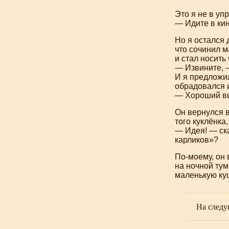
Это я не в уп
— Идите в кин
Но я остался 
что сочинил м
и стал носит
— Извините, —
И я предложил
обрадовался и
— Хороший вы 
Он вернулся в
того куклёнка,
— Идея! — ск
карликов»?
По-моему
, он
на ночной тум
маленькую куш
На следу