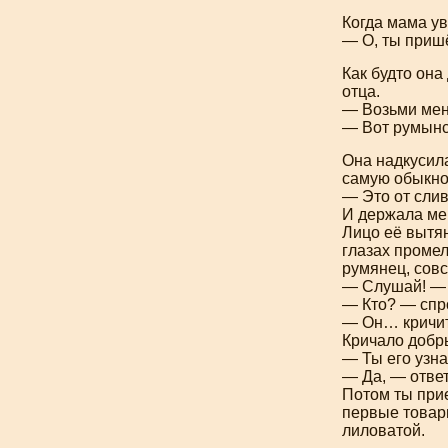
Когда мама у
— О, ты приш
Как будто она
отца.
— Возьми меня
— Вот румынс
Она надкусила
самую обыкнов
— Это от слив
И держала мен
Лицо её вытян
глазах проме
румянец, совс
— Слушай! — 
— Кто? — спр
— Он… крич
Кричало добры
— Ты его узн
— Да, — ответ
Потом ты прие
первые товар
лиловатой.