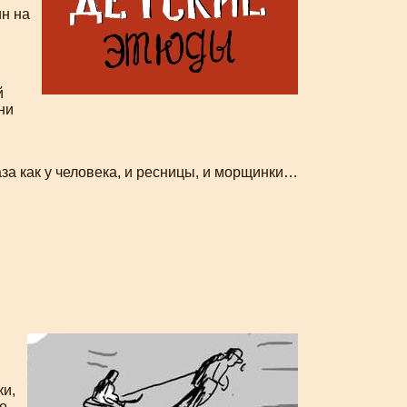
ин на
й
ни
лаза как у человека, и ресницы, и морщинки…
ки,
ие