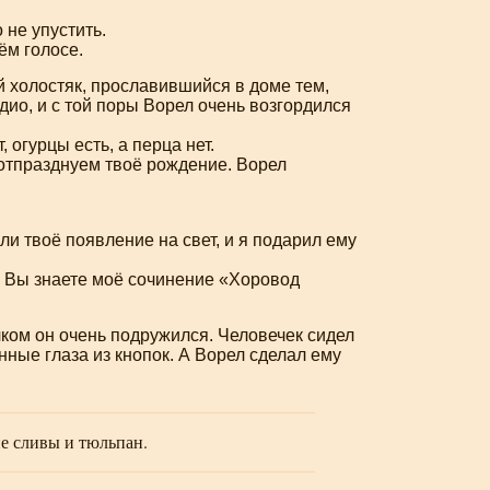
 не упустить.
ём голосе.
ый холостяк, прославившийся в доме тем,
ио, и с той поры Ворел очень возгордился
 огурцы есть, а перца нет.
 отпразднуем твоё рождение. Ворел
ли твоё появление на свет, и я подарил ему
. Вы знаете моё сочинение «Хоровод
ечком он очень подружился. Человечек сидел
ные глаза из кнопок. А Ворел сделал ему
е сливы и тюльпан.