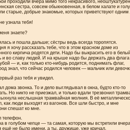
бой проходили вчера мимо того некрасивого, неоштукатуренн
ская сестра, совсем обыкновенная, в белом халате и голу
ли старые, добрые знакомые, которых приветствуют одним 
не узнала тебя!
меня знаете?
лась и пошла дальше; сёстры ведь всегда торопятся.
ня я хочу рассказать тебе, что в этом красном доме из
ного кирпича родятся дети. Надо бы выкрасить его в белы
ь и во славу людей. И на крыше надо бы держать два флаг
убой — и, как только
кто-нибудь
родится, поднимать флаг,
род знал, что сейчас родился человек — мальчик или девочк
ервый раз тебя и увидел.
л дома звонка. То и дело выглядывал в окна, будто
кто-то
ть. Но никто не приезжал, и только вдали трезвонил трамв
спыхнула неслышная трамвайная молния. В её металлическ
л, как люди выходят из вагонов. Все шли быстро, и мне
 они спешат ко мне.
л телефон.
а в голубом чепце — та самая, которую мы встретили вчера
я ещё не было имени, а ты, дружище, уже кричал.