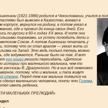
Ашкенази (
1921-1986
) родился в Чехословакии, учился в по
ластями был вывезен в Казахстан, воевал в
 корпусе, вернулся на родину, а потом уехал в
анию, где и прожил до конца своих дней. Его
лись
по-русски
в
60-х
годах ХХ века. И хотя они
ольшими тиражами, их успели полюбить дети и
оветском Союзе. А потом Ашкенази печатать у
и, потому что он стал врагом — уехал жить из
лизма на Запад. Это ведь только теперь можно
ь, где вздумается. Раньше было не так. И вот
лет
его книги
решили переиздать. «Детские
 истории про маленького мальчика,
чем-то
 рассказы В. Драгунского. Но в них всё немножко
наверное, потому, что и мальчик, и папа живут
гой стране
. Перед тем как мальчик появился на
па сделал маленького человечка, почти что
Голема
,
хотел иметь ребенка.
ЯТИ МАЛЕНЬКИХ ПРЕЛЮДИЙ»
видел