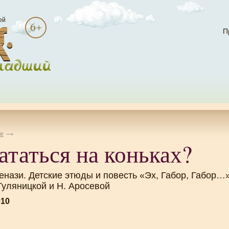
ей
П
е
ататься на коньках?
нази. Детские этюды и повесть «Эх, Габор, Габор…»
 Гуляницкой и Н. Аросевой
010