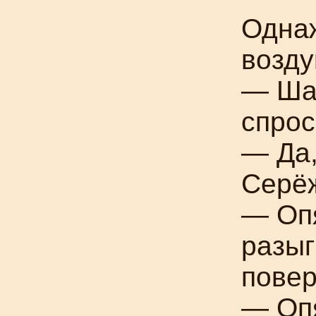
Одна
возд
— Ша
спрос
— Да,
Серё
— Оп
разы
повер
— Опя