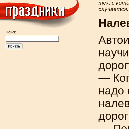
тех, с ко
случается.
Нале
Поиск
Авто
научи
дорог
— Ког
надо 
налев
дорог
— Пон