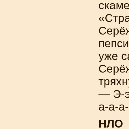
скаме
«Стр
Серё
пепси
уже с
Серёж
тряхн
— Э-э-
а-а-а-
НЛО