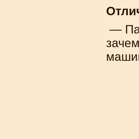
Отли
— Па
зачем
маши