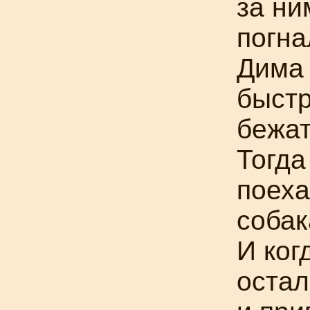
за ни
погна
Дима 
быстр
бежат
Тогда
поеха
собак
И ког
остал