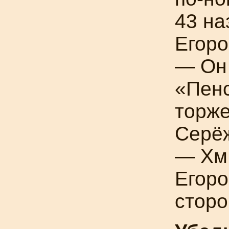
43 на
Егоро
— Он
«Пенс
торже
Серё
— Хм,
Егоро
сторо