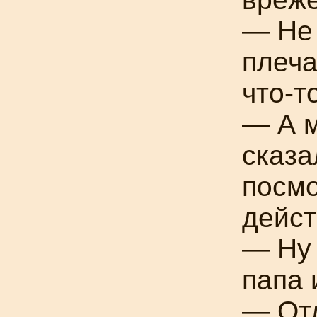
— Не
плеча
что-т
— А м
сказа
посмо
дейст
— Ну 
папа 
— Отл