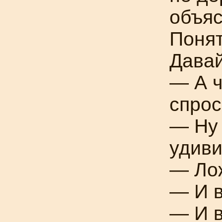
объяс
Понят
Давай
— А ч
спрос
— Ну 
удиви
— Лож
— И в
— И в