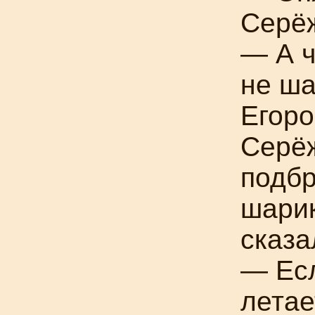
Серё
— А ч
не ша
Егоро
Серё
подб
шарик
сказа
— Ес
летае