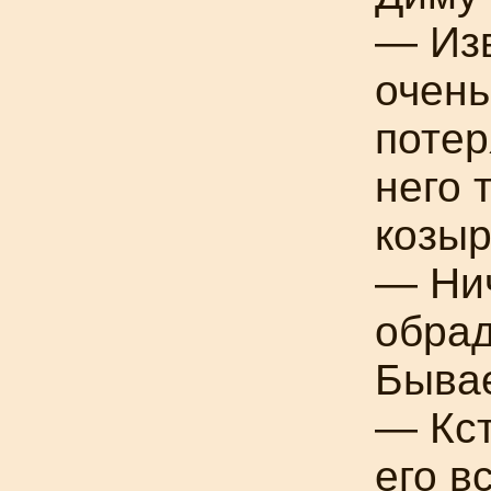
— Изв
очень
потер
него 
козыр
— Нич
обра
Бывае
— Кст
его в