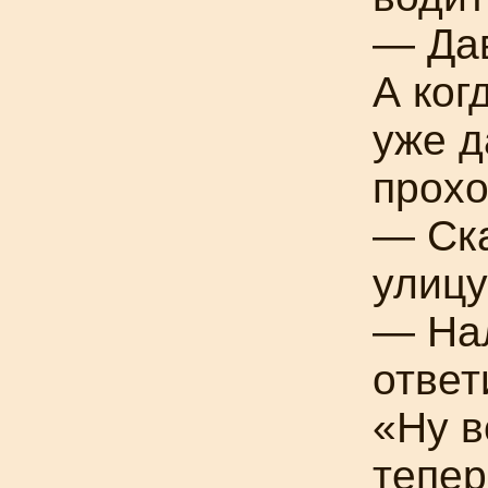
— Дав
А ког
уже д
прохо
— Ска
улицу
— Нал
ответ
«Ну в
тепер