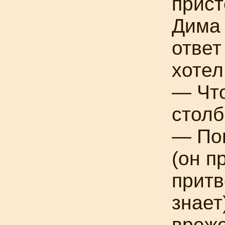
прист
Дима 
ответ
хотел
— Что
столб
— Пон
(он п
притв
знает
вреж