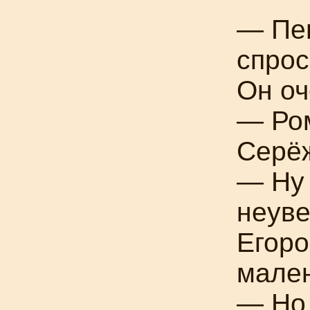
—
Пе
спрос
Он оч
— Ро
Серёж
— Ну
неув
Егоро
мален
— Но 