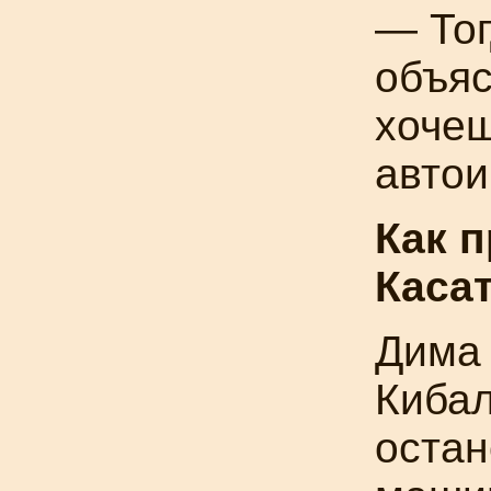
— Тог
объяс
хочеш
автои
Как п
Каса
Дима 
Кибал
остан