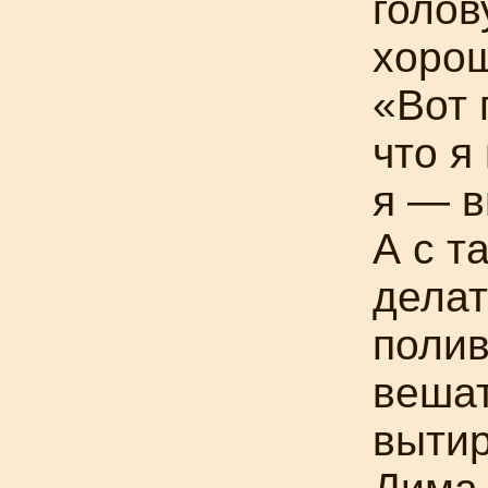
голов
хоро
«Вот 
что я
я — в
А с т
делат
полив
вешат
вытир