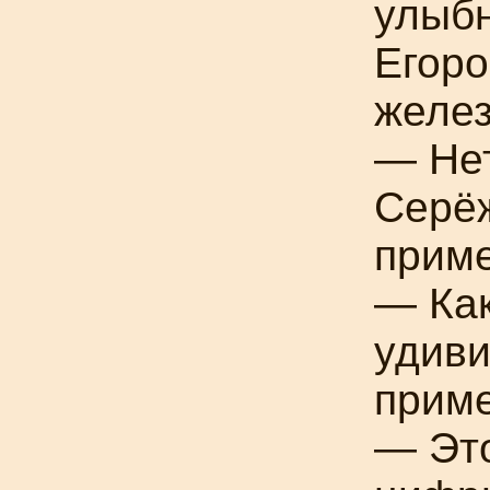
улыб
Егоро
желез
— Нет
Серёж
приме
— Как
удиви
прим
— Эт