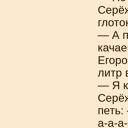
Серё
глото
— А п
кача
Егоро
литр 
— Я к
Серёж
петь: 
а-а-а-