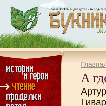
Проект Booknik.ru для детей и их родител
Главна
А гд
Арту
Гивар