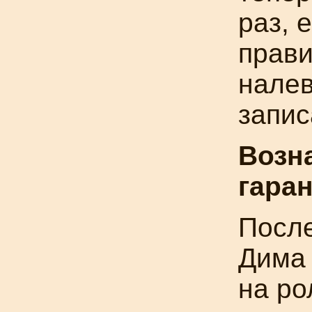
раз, 
прави
нале
запис
Возн
гара
Посл
Дима
на ро