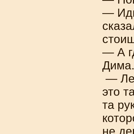
— Иди
сказа
стоиш
— А г
Дима
— Ле
это т
та ру
котор
не де