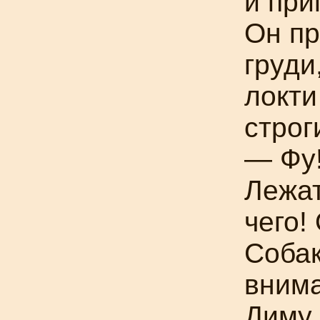
и при
Он пр
груди
локти
строг
— Фу!
Лежат
чего!
Собак
внима
Диму 