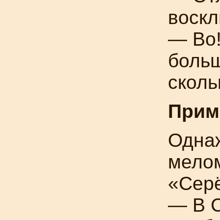
воскл
— Во!
больш
сколь
Прим
Одна
мелом
«Серё
— В 