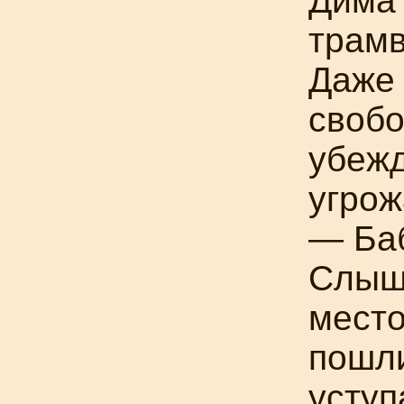
Дима 
трамв
Даже 
свобо
убежд
угрож
— Баб
Слыши
место
пошли
уступ