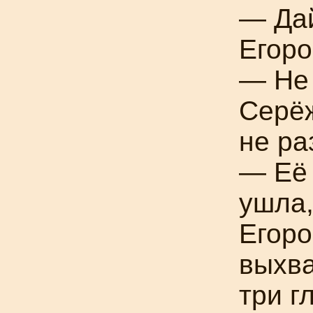
— Дай
Егоро
— Не 
Серё
не ра
— Её 
ушла,
Егоро
выхва
три г