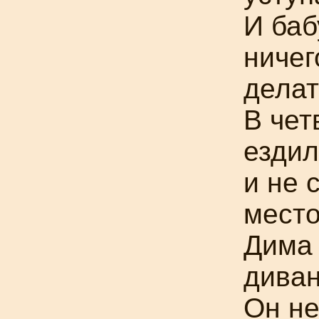
И баб
ничег
делат
В чет
езди
и не 
место
Дима 
диван
Он не