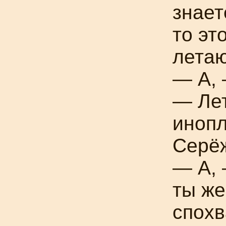
знает
то э
летаю
— А, 
— Ле
инопл
Серё
— А, 
ты же
спохв