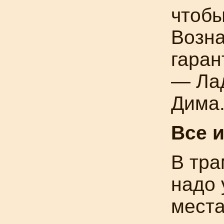
чтобы
Возн
гаран
— Ла
Дима
Все
и
В тра
надо 
места