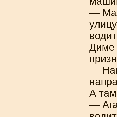
маши
— Мал
улицу
води
Диме
призн
— Нап
напра
А там
— Ага
водит