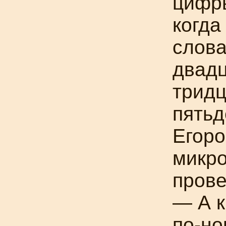
цифр
когда
слова
двадц
тридц
пятьд
Егоро
микро
прове
— А к
по-но