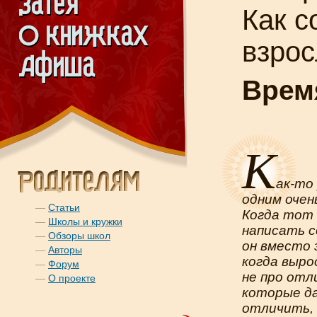
Как с
взро
Врем
К
ак-то
одним оче
—
Статьи
Когда тот 
—
Школы и кружки
написать с
—
Обзоры школ
он вместо 
—
Авторы
когда выро
—
Форум
не про отл
—
О проекте
которые да
отличить,