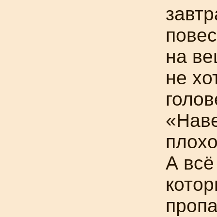
завтр
повес
на ве
не хо
голов
«Наве
плохо
А вс
котор
пропа