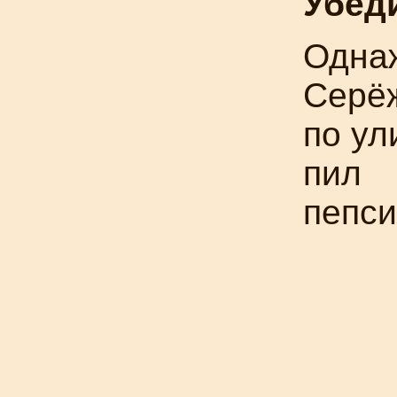
Убед
Одна
Серё
по ул
пил
пепси