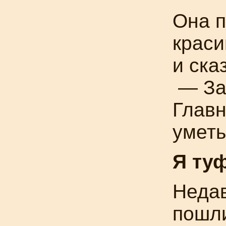
Она п
крас
и ска
— За
Главн
уметь
Я ту
Неда
пошли