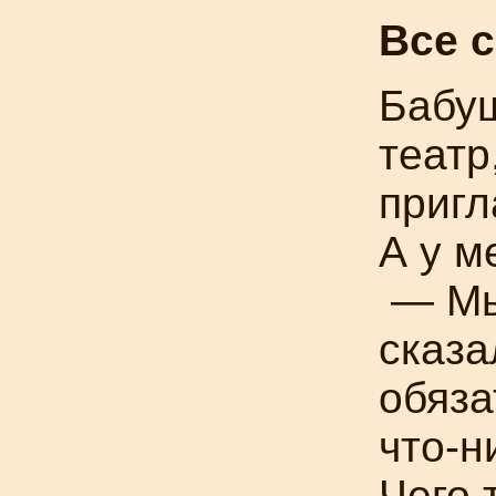
Все 
Бабуш
театр
пригл
А у м
— Мы
сказа
обяза
что-н
Чего 