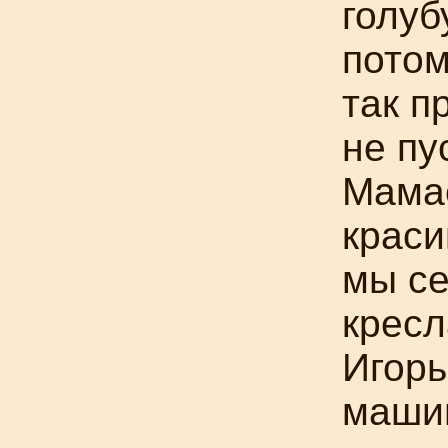
голуб
потом
так п
не пу
Мама
краси
мы се
кресл
Игорь
машин