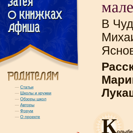
мале
В Чуд
Миха
Ясно
Расс
Мари
—
Статьи
Лука
—
Школы и кружки
—
Обзоры школ
—
Авторы
—
Форум
К
—
О проекте
олыбе