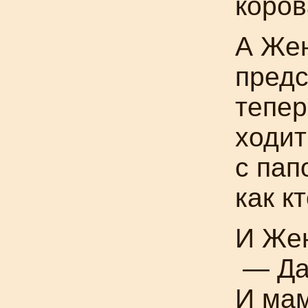
коров
А Же
предс
тепер
ходит
с пап
как
кт
И Жен
— Дав
И мам