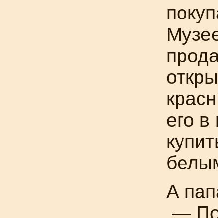
поку
Музе
прода
откры
красн
его в
купит
белы
А пап
— По