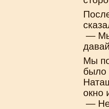
После
сказа
— Мы
давай
Мы по
было 
Ната
окно 
— Нел