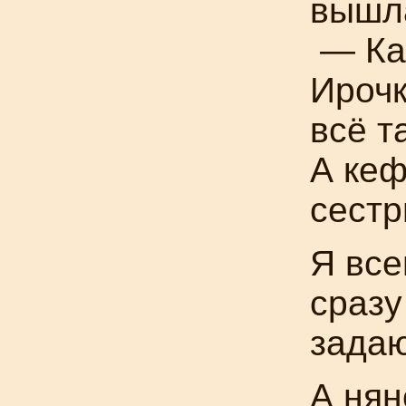
вышла
— Как
Ирочк
всё т
А кеф
сестр
Я все
сразу
задаю
А нян