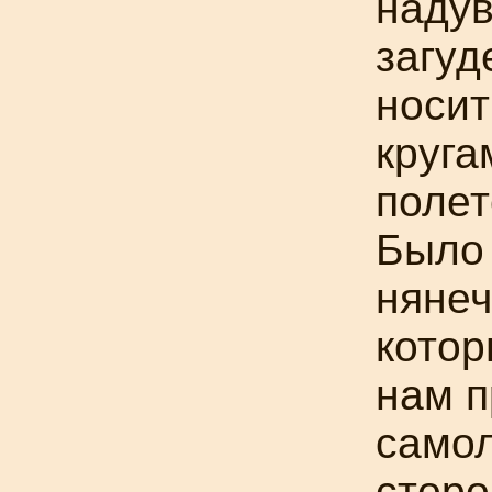
надув
загуд
носит
круг
полет
Было 
нянеч
котор
нам п
самол
сторо