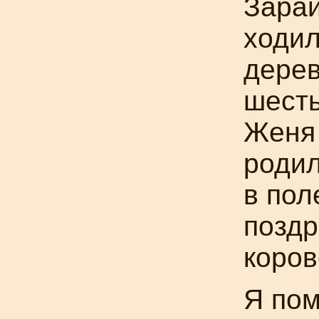
Зарай
ходил
дерев
шесть
Женя 
родил
в пол
поздр
коров
Я пом