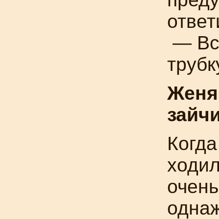
ответ
— Все
трубк
Женя
зайч
Когда
ходил
очень
однаж