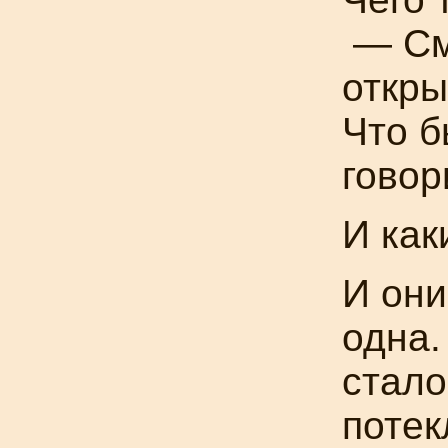
— Смо
откры
Что б
говор
И как
И они
одна.
стало
потек