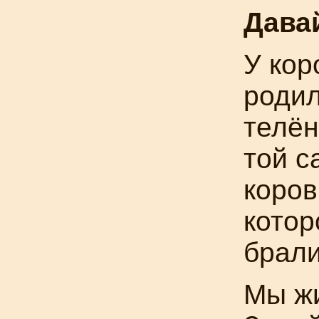
Дава
У кор
роди
телён
той с
коров
котор
брали
Мы жи