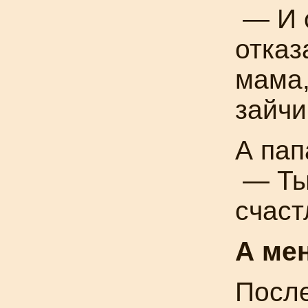
— И о
отказ
мама,
зайчи
А пап
— Ты 
счаст
А ме
После