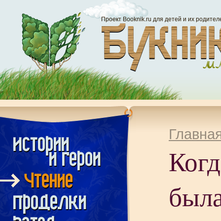
Проект Booknik.ru для детей и их родител
Главна
Когд
был