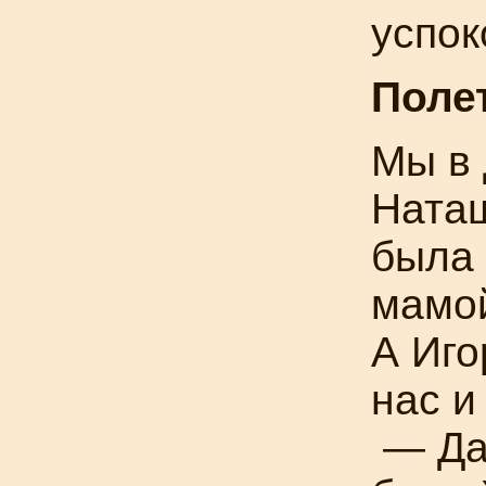
успок
Поле
Мы в 
Ната
была 
мамо
А Иг
нас и
— Да