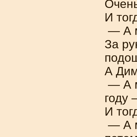
Очень
И тог
— А м
За ру
подо
А Дим
— А 
году 
И тог
— А 