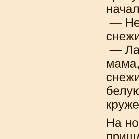
начал
— Не 
снежи
— Ла
мама,
снежи
белую
круже
На но
пришл