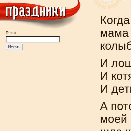
Когда
мама
Поиск
колы
И
лош
И
кот
И
дет
А пот
моей 