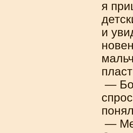
я при
детск
и уви
новен
мальч
пласт
— Бо
спрос
понял
— Ме