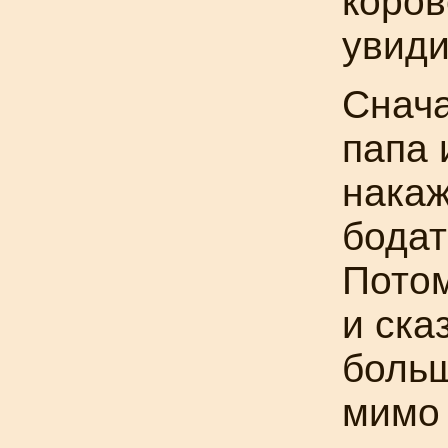
коров
увиди
Снач
папа 
накаж
бодат
Пото
и ска
больш
мимо 