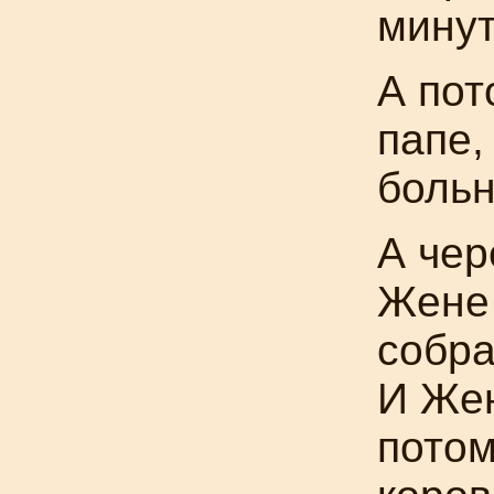
минут
А пот
папе,
боль
А чер
Жене 
собра
И Жен
потом