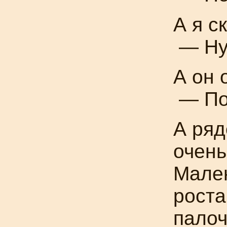
А я с
— Ну,
А он 
— По
А ряд
очень
Мален
роста
палоч