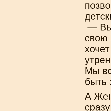
позв
детск
— Вы 
свою 
хочет
утрен
Мы вс
быть 
А Жен
сразу