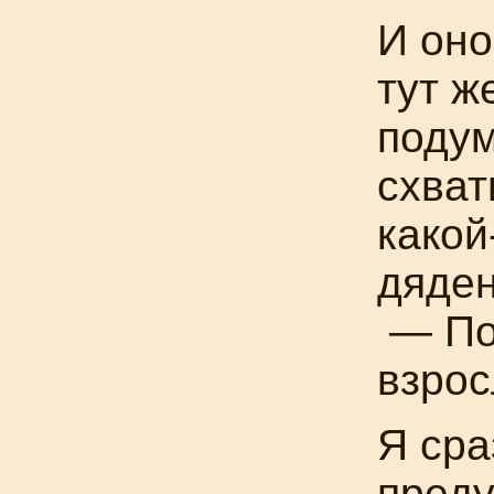
И оно
тут ж
подум
схват
какой
дяден
— По
взрос
Я сра
преду