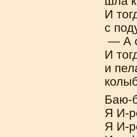
шла к
И тог
с под
— А о
И тог
и пел
колы
Баю-
Я
И-р
Я
И-р