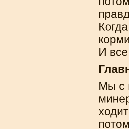
потом
правд
Когда
корми
И все
Глав
Мы с 
минер
ходит
потом