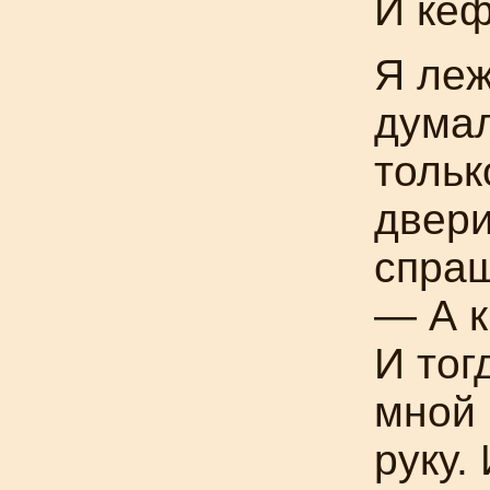
И ке
Я леж
думал
тольк
двери
спра
— А к
И тог
мной 
руку.