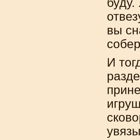
буду.
отвез
вы сн
собер
И тог
разде
прине
игруш
сково
увязы