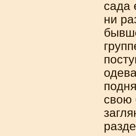
сада 
ни ра
бывш
групп
посту
одева
подня
свою 
загля
разде