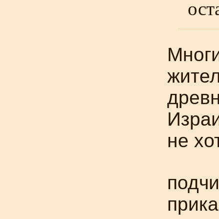
ост
Мног
жите
древн
Изра
не хо
подчи
прика