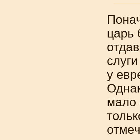
Понач
царь 
отдав
слуги
у евр
Однак
мало 
тольк
отмеч