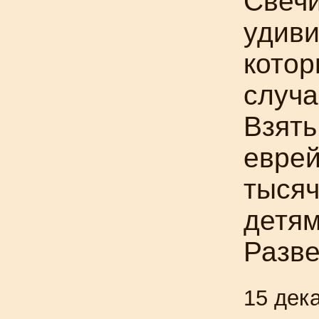
Свечи
удиви
котор
случа
Взять
еврей
тысяч
детям
Разве
15 дек