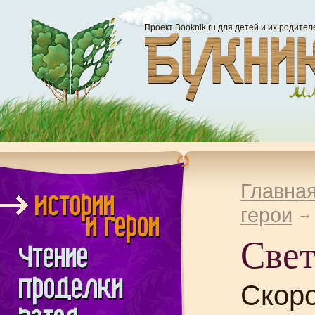
Проект Booknik.ru для детей и их родител
Главна
герои
Свет
Скор