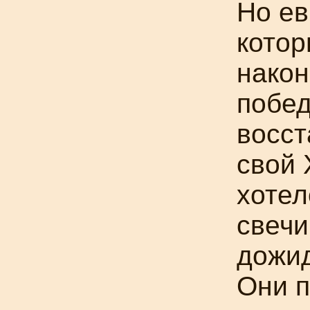
Но ев
кото
након
побед
восс
свой 
хотел
свечи
дожид
Они п