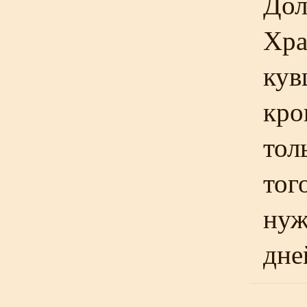
Дол
Хра
кув
кро
тол
тог
нуж
дне