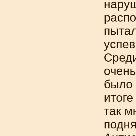
нару
расп
пытал
успев
Среди
очень
было 
итоге
так м
подня