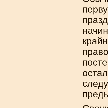
перву
празд
начин
край
право
посте
остал
следу
пред