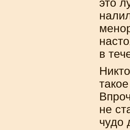
это л
налил
менор
насто
в теч
Никто
такое
Впроч
не ст
чудо 