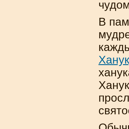
чудом
В пам
мудре
кажды
Ханук
ханук
Ханук
просл
свято
Обыч