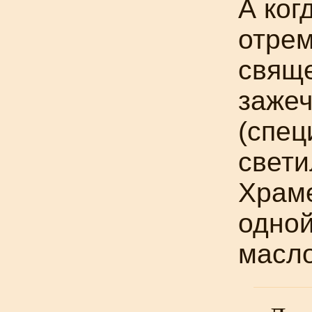
А ког
отрем
свящ
зажеч
(спец
свети
Храме
одной
масло