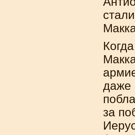
Антио
стали
Макк
Когда
Макка
армие
даже 
побла
за по
Иерус