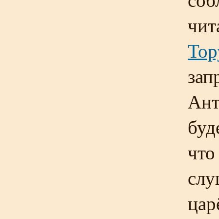
чит
Тор
зап
Ант
буд
что
слу
цар