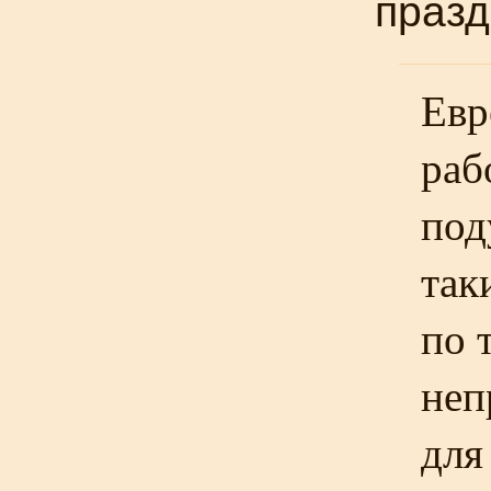
празд
Евр
раб
под
так
по 
неп
для