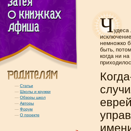
Ч
удеса 
исключение
немножко б
быть, потом
когда ни на
приходилос
Когда
случи
—
Статьи
—
Школы и кружки
—
Обзоры школ
еврей
—
Авторы
—
Форум
управ
—
О проекте
имени