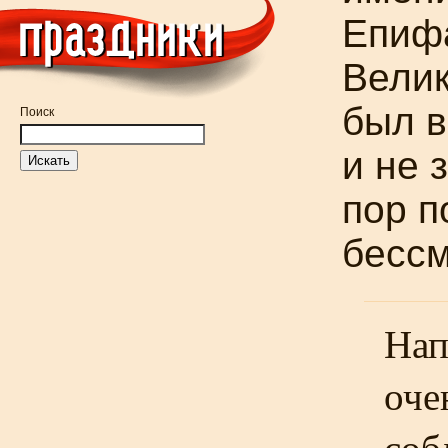
Епифа
Велик
был в
Поиск
и не 
пор п
бессм
Нап
оче
соб