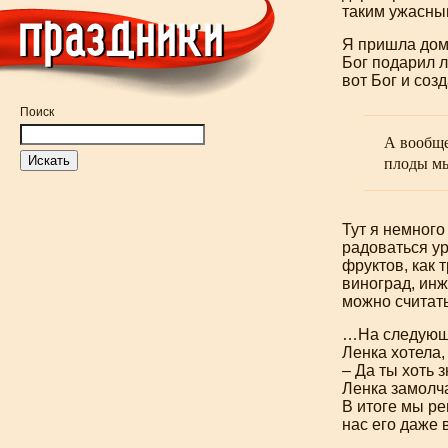
таким ужасным
Я пришла дом
Бог подарил
вот Бог и соз
Поиск
А
вообще
плоды мы
Тут я немного
радоваться ур
фруктов, как 
виноград, инж
можно считать 
…На следующе
Ленка хотела,
– Да ты хоть з
Ленка замолча
В итоге мы ре
нас его даже 