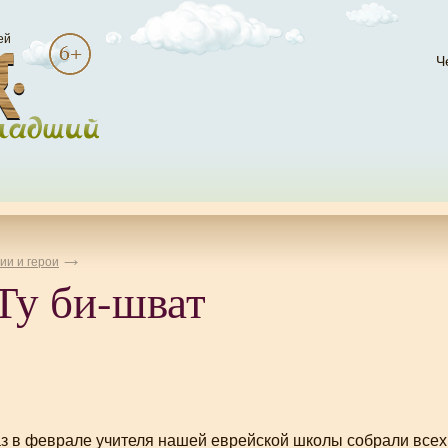
ей
Ч
ии и герои
Ту би-шват
з в феврале учителя нашей еврейской школы собрали всех 