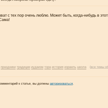
шват
с тех пор очень люблю. Может быть,
когда-нибудь
в этот
Сама!
:
праздники
традиции
иудаизм
тора
история
израиль
школа
(
все темы о
комментарий к статье, вы должны
авторизоваться
.