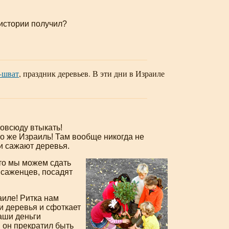
 истории получил?
-шват
, праздник деревьев. В эти дни в Израиле
повсюду втыкать!
то же Израиль! Там вообще никогда не
 и сажают деревья.
что мы можем сдать
т саженцев, посадят
аиле! Ритка нам
и деревья и сфоткает
наши деньги
ы он прекратил быть