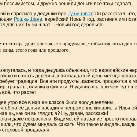
 пессимистом, и дружно решили деньги всё-таки сдавать.
ой и спросила у дедушки про
Ту
би-шват
. Он рассказал, что
 людям
Рош-а-Шана
, еврейский Новый год, растения им поза
дал для них Ту
би-шват
– Новый год деревьев.
-то
это праздник урожая, его придумали, чтобы отделить один го
 едим, этого года или прошлого.
 запуталась, и тогда дедушка объяснил, что европейские 
ожаю и сажать деревья, в пятнадцатый день месяца швата 
требует традиция. Все эти продукты, кажется, продаются в м
ир, гранаты, оливки и финики. Я удивилась, при чём тут пш
всё, что растёт.
е утро все в нашем классе были воодушевлены.
 чтоб на её деньги посадили непременно кипарис, а Илья ей
наешь, как он выглядит, а? Ну, давай, расскажи!
ла и даже покраснела. Видимо, ей название просто понрав
шили, что будем миндаль сажать. Что такое миндаль, каждый
в столовой продавали.