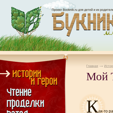
Проект Booknik.ru для детей и их родител
Главная
Истор
Мой 
К
ак-то
ра