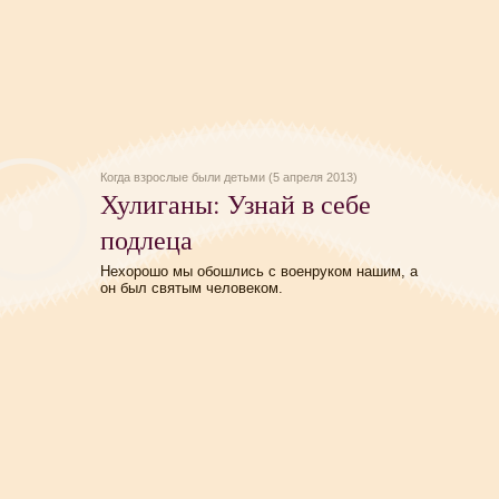
Когда взрослые были детьми (5 апреля 2013)
Хулиганы: Узнай в себе
подлеца
Нехорошо мы обошлись с военруком нашим, а
он был святым человеком.