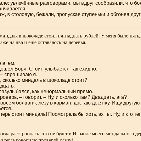
але: увлечённые разговорами, мы вдруг сообразили, что б
анчивается.
ж, в столовую, бежали, пропуская ступеньки и обгоняя друг
миндаля в шоколаде стоил пятнадцать рублей. У меня было пятьд
аже на два и ещё оставалось на деревья.
ла, ем.
дошёл Боря. Стоит, улыбается так ехидно.
 – спрашиваю я.
, сколько миндаль в шоколаде стоит?
дцать.
разулыбался, как ненормальный прямо.
роверь, – говорит. – Ну, и сколько там? Двадцать, ага?
овсем болван», лезу в карман, достаю десятку. Ищу другую –
ется.
перь стоит миндаль! Посмотрела бы хоть, эх ты. Ну, и кто т
тогда расстроилась, что не будет в Израиле моего миндального д
 всегда говорила: проверяй сдачу!