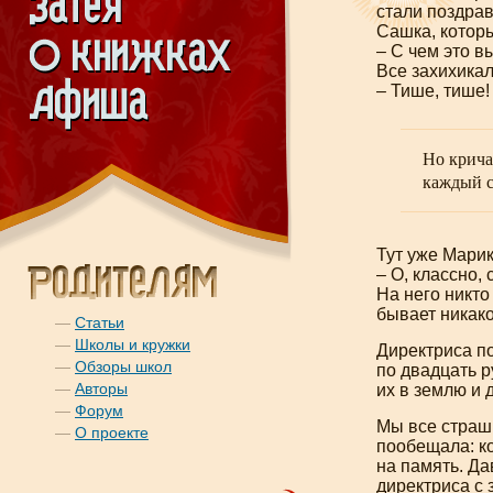
стали поздрав
Сашка, которы
– С чем это в
Все захихикал
– Тише, тише!
Но крича
каждый с
Тут уже Марик
– О, классно,
На него никто
бывает никако
—
Статьи
—
Школы и кружки
Директриса по
—
Обзоры школ
по двадцать р
—
Авторы
их в землю и 
—
Форум
Мы все страшн
—
О проекте
пообещала: ко
на память. Да
директриса с 