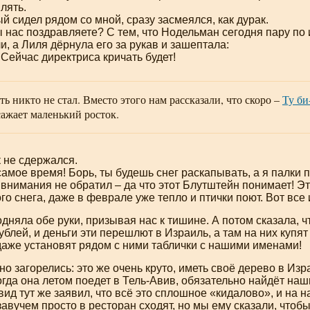
лять.
й сидел рядом со мной, сразу засмеялся, как дурак.
ы нас поздравляете? С тем, что Нодельман сегодня пару по
и, а Лиля дёрнула его за рукав и зашептала:
 Сейчас директриса кричать будет!
ть никто не стал. Вместо этого нам рассказали, что скоро –
Ту
би
ажает маленький росток.
 не сдержался.
 самое время! Борь, ты будешь снег раскапывать, а я палки 
 внимания не обратил – да что этот Блутштейн понимает! Э
го снега, даже в феврале уже тепло и птички поют. Вот все
дняла обе руки, призывая нас к тишине. А потом сказала, 
ублей, и деньги эти перешлют в Израиль, а там на них купя
даже установят рядом с ними таблички с нашими именами!
о загорелись: это же очень круто, иметь своё дерево в Изр
гда она летом поедет в
Тель-Авив
, обязательно найдёт наш
вид тут же заявил, что всё это сплошное «кидалово», и на 
завучем просто в ресторан сходят, но мы ему сказали, чтоб