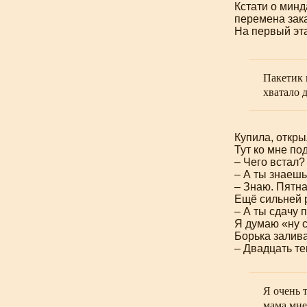
Кстати о минд
перемена зак
На первый эта
Пакетик 
хватало д
Купила, откры
Тут ко мне по
– Чего встал?
– А ты знаешь
– Знаю. Пятна
Ещё сильней 
– А ты сдачу п
Я думаю «ну с
Борька залива
– Двадцать те
Я очень 
мама мне