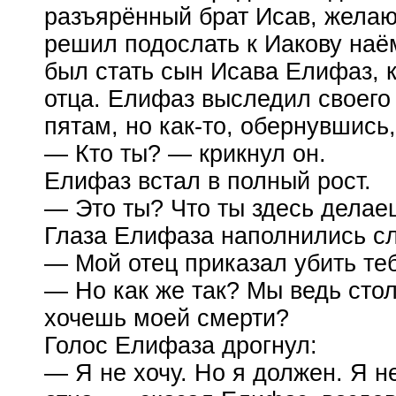
разъярённый брат Исав, жела
решил подослать к Иакову наё
был стать сын Исава Елифаз, 
отца. Елифаз выследил своего
пятам, но
как-то
, обернувшись,
— Кто ты? — крикнул он.
Елифаз встал в полный рост.
— Это ты? Что ты здесь делае
Глаза Елифаза наполнились с
— Мой отец приказал убить теб
— Но как же так? Мы ведь стол
хочешь моей смерти?
Голос Елифаза дрогнул:
— Я не хочу. Но я должен. Я н